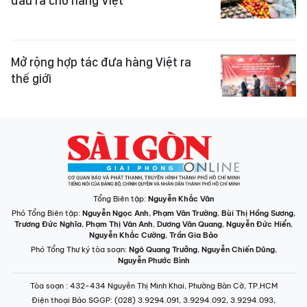
đầu ra cho hàng Việt
Mở rộng hợp tác đưa hàng Việt ra
thế giới
Tổng Biên tập:
Nguyễn Khắc Văn
Phó Tổng Biên tập:
Nguyễn Ngọc Anh
,
Phạm Văn Trường
,
Bùi Thị Hồng Sương
,
Trương Đức Nghĩa
,
Phạm Thị Vân Anh
,
Dương Văn Quang
,
Nguyễn Đức Hiển
,
Nguyễn Khắc Cường
,
Trần Gia Bảo
Phó Tổng Thư ký tòa soạn:
Ngô Quang Trưởng
,
Nguyễn Chiến Dũng
,
Nguyễn Phước Bình
Tòa soạn
: 432-434 Nguyễn Thị Minh Khai, Phường Bàn Cờ, TP.HCM
Điện thoại Báo SGGP
: (028) 3.9294.091, 3.9294.092, 3.9294.093,