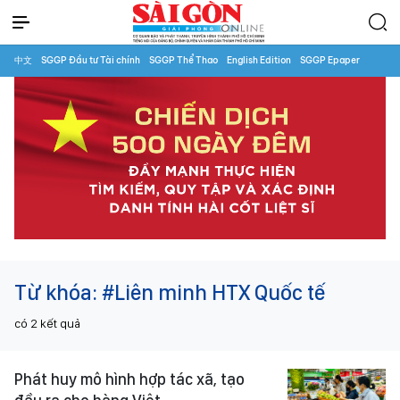
中文
SGGP Đầu tư Tài chính
SGGP Thể Thao
English Edition
SGGP Epaper
Từ khóa:
#Liên minh HTX Quốc tế
có
2
kết quả
Phát huy mô hình hợp tác xã, tạo