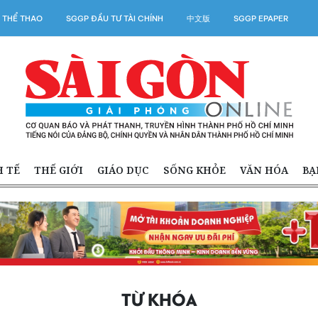
 THỂ THAO
SGGP ĐẦU TƯ TÀI CHÍNH
中文版
SGGP EPAPER
H TẾ
THẾ GIỚI
GIÁO DỤC
SỐNG KHỎE
VĂN HÓA
BẠ
TỪ KHÓA