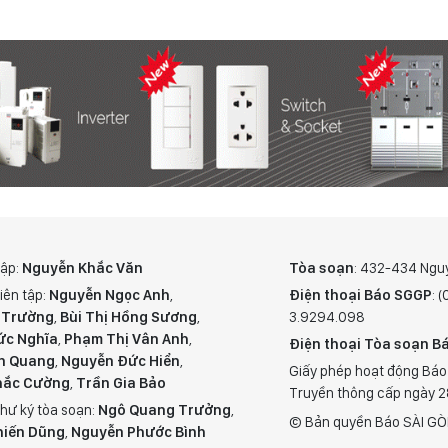
tập:
Nguyễn Khắc Văn
Tòa soạn
: 432-434 Ngu
iên tập:
Nguyễn Ngọc Anh
,
Điện thoại Báo SGGP
: 
 Trường
,
Bùi Thị Hồng Sương
,
3.9294.098
ức Nghĩa
,
Phạm Thị Vân Anh
,
Điện thoại Tòa soạn Bá
n Quang
,
Nguyễn Đức Hiển
,
Giấy phép hoạt động Báo
hắc Cường
,
Trần Gia Bảo
Truyền thông cấp ngày 
hư ký tòa soạn:
Ngô Quang Trưởng
,
© Bản quyền Báo SÀI GÒ
hiến Dũng
,
Nguyễn Phước Bình