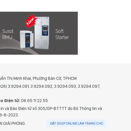
yễn Thị Minh Khai, Phường Bàn Cờ, TP.HCM
(028) 3.9294.091, 3.9294.092, 3.9294.093, 3.9294.097,
o Điện tử:
08 65 11 22 55
 in và Báo Điện tử số 305/GP-BTTTT do Bộ Thông tin và
28-8-2023.
N GIẢI PHÓNG.
ĐẶT SGGP ONLINE LÀM TRANG CHỦ