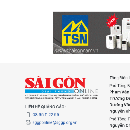
Tổng Biên 
Phó Tổng B
Phạm Văn
Trương Đ
Dương Vă
LIÊN HỆ QUẢNG CÁO :
Nguyễn K
08 65 11 22 55
Phó Tổng T
sggponline@sggp.org.vn
Nguyễn C