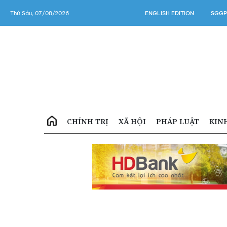
Thứ Sáu, 07/08/2026
ENGLISH EDITION
SGGP
CHÍNH TRỊ
XÃ HỘI
PHÁP LUẬT
KIN