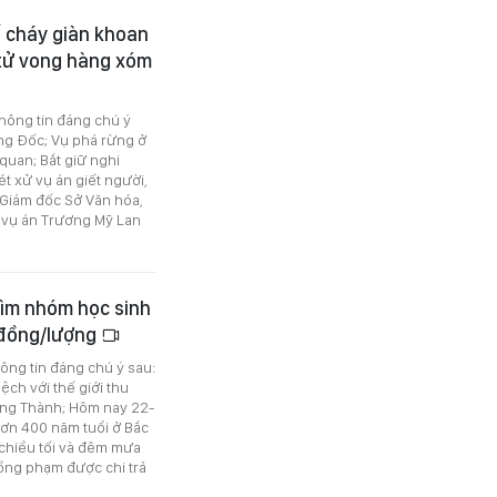
ố cháy giàn khoan
 tử vong hàng xóm
thông tin đáng chú ý
ông Đốc; Vụ phá rừng ở
quan; Bắt giữ nghi
t xử vụ án giết người,
 Giám đốc Sở Văn hóa,
ng vụ án Trương Mỹ Lan
tìm nhóm học sinh
u đồng/lượng
hông tin đáng chú ý sau:
ệch với thế giới thu
ong Thành; Hôm nay 22-
hơn 400 năm tuổi ở Bắc
 chiều tối và đêm mưa
đồng phạm được chi trả