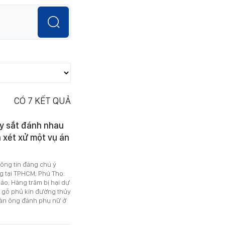
CÓ
7
KẾT QUẢ
ậy sắt đánh nhau
a xét xử một vụ án
hông tin đáng chú ý
g tại TPHCM; Phú Thọ:
 ảo; Hàng trăm bị hại dự
c gỗ phủ kín đường thủy
đàn ông đánh phụ nữ ở