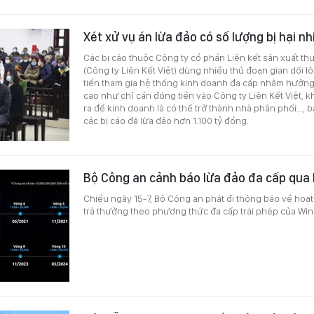
Xét xử vụ án lừa đảo có số lượng bị hại nh
Các bị cáo thuộc Công ty cổ phần Liên kết sản xuất t
(Công ty Liên Kết Việt) dùng nhiều thủ đoạn gian dối l
tiền tham gia hệ thống kinh doanh đa cấp nhằm hưởng
cao như chỉ cần đóng tiền vào Công ty Liên Kết Việt, 
ra để kinh doanh là có thể trở thành nhà phân phối..., 
các bị cáo đã lừa đảo hơn 1.100 tỷ đồng.
Bộ Công an cảnh báo lừa đảo đa cấp qua
Chiều ngày 15-7, Bộ Công an phát đi thông báo về hoạ
trả thưởng theo phương thức đa cấp trái phép của Wi