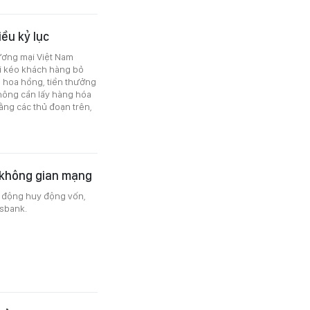
iều kỷ lục
hương mại Việt Nam
ôi kéo khách hàng bỏ
 hoa hồng, tiền thưởng
không cần lấy hàng hóa
bằng các thủ đoạn trên,
 không gian mạng
t động huy động vốn,
nsbank.