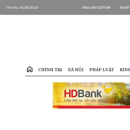
Thứ Hai, 10/08/2026
ENGLISH EDITION
SGGP
CHÍNH TRỊ
XÃ HỘI
PHÁP LUẬT
KIN