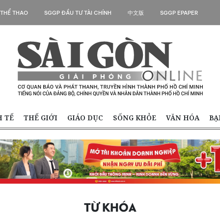
 THỂ THAO
SGGP ĐẦU TƯ TÀI CHÍNH
中文版
SGGP EPAPER
H TẾ
THẾ GIỚI
GIÁO DỤC
SỐNG KHỎE
VĂN HÓA
BẠ
TỪ KHÓA