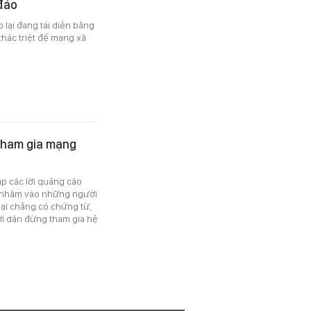
 đảo
o lại đang tái diễn bằng
 thác triệt để mạng xã
tham gia mạng
ập các lời quảng cáo
để nhắm vào những người
lại chẳng có chứng từ,
ời dân đừng tham gia hệ