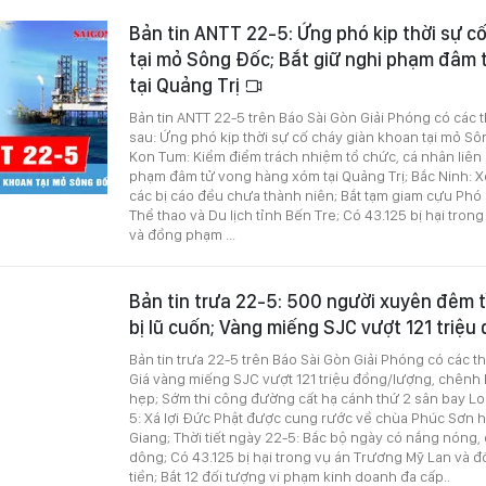
Bản tin ANTT 22-5: Ứng phó kịp thời sự c
tại mỏ Sông Đốc; Bắt giữ nghi phạm đâm
tại Quảng Trị
Bản tin ANTT 22-5 trên Báo Sài Gòn Giải Phóng có các 
sau: Ứng phó kịp thời sự cố cháy giàn khoan tại mỏ S
Kon Tum: Kiểm điểm trách nhiệm tổ chức, cá nhân liên 
phạm đâm tử vong hàng xóm tại Quảng Trị; Bắc Ninh: Xé
các bị cáo đều chưa thành niên; Bắt tạm giam cựu Phó
Thể thao và Du lịch tỉnh Bến Tre; Có 43.125 bị hại tro
và đồng phạm ...
Bản tin trưa 22-5: 500 người xuyên đêm 
bị lũ cuốn; Vàng miếng SJC vượt 121 triệ
Bản tin trưa 22-5 trên Báo Sài Gòn Giải Phóng có các t
Giá vàng miếng SJC vượt 121 triệu đồng/lượng, chênh l
hẹp; Sớm thi công đường cất hạ cánh thứ 2 sân bay L
5: Xá lợi Đức Phật được cung rước về chùa Phúc Sơn 
Giang; Thời tiết ngày 22-5: Bắc bộ ngày có nắng nóng,
dông; Có 43.125 bị hại trong vụ án Trương Mỹ Lan và 
tiền; Bắt 12 đối tượng vi phạm kinh doanh đa cấp..