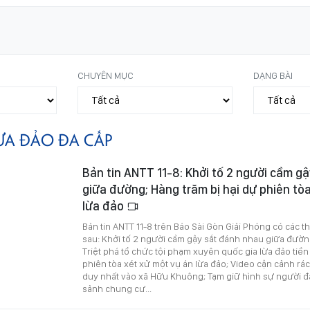
CHUYÊN MỤC
DẠNG BÀI
ỪA ĐẢO ĐA CẤP
Bản tin ANTT 11-8: Khởi tố 2 người cầm g
giữa đường; Hàng trăm bị hại dự phiên tò
lừa đảo
Bản tin ANTT 11-8 trên Báo Sài Gòn Giải Phóng có các t
sau: Khởi tố 2 người cầm gậy sắt đánh nhau giữa đườn
Triệt phá tổ chức tội phạm xuyên quốc gia lừa đảo tiền
phiên tòa xét xử một vụ án lừa đảo; Video cận cảnh rá
duy nhất vào xã Hữu Khuông; Tạm giữ hình sự người 
sảnh chung cư...