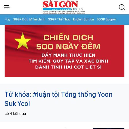
中文
SGGP Đầu tư Tài chính
SGGP Thể Thao
English Edition
SGGP Epaper
Từ khóa:
#luận tội Tổng thống Yoon
Suk Yeol
có
4
kết quả