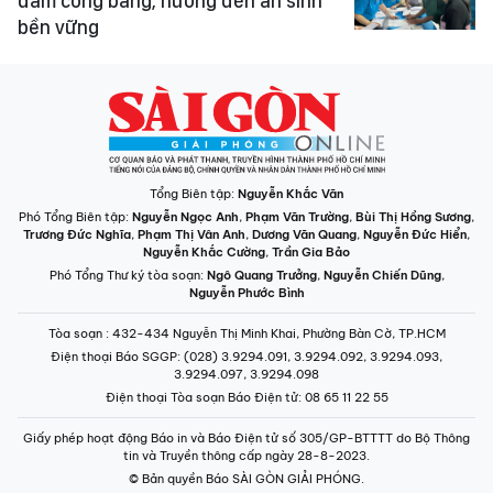
đảm công bằng, hướng đến an sinh
bền vững
Tổng Biên tập:
Nguyễn Khắc Văn
Phó Tổng Biên tập:
Nguyễn Ngọc Anh
,
Phạm Văn Trường
,
Bùi Thị Hồng Sương
,
Trương Đức Nghĩa
,
Phạm Thị Vân Anh
,
Dương Văn Quang
,
Nguyễn Đức Hiển
,
Nguyễn Khắc Cường
,
Trần Gia Bảo
Phó Tổng Thư ký tòa soạn:
Ngô Quang Trưởng
,
Nguyễn Chiến Dũng
,
Nguyễn Phước Bình
Tòa soạn
: 432-434 Nguyễn Thị Minh Khai, Phường Bàn Cờ, TP.HCM
Điện thoại Báo SGGP
: (028) 3.9294.091, 3.9294.092, 3.9294.093,
3.9294.097, 3.9294.098
Điện thoại Tòa soạn Báo Điện tử
: 08 65 11 22 55
Giấy phép hoạt động Báo in và Báo Điện tử số 305/GP-BTTTT do Bộ Thông
tin và Truyền thông cấp ngày 28-8-2023.
© Bản quyền Báo SÀI GÒN GIẢI PHÓNG.