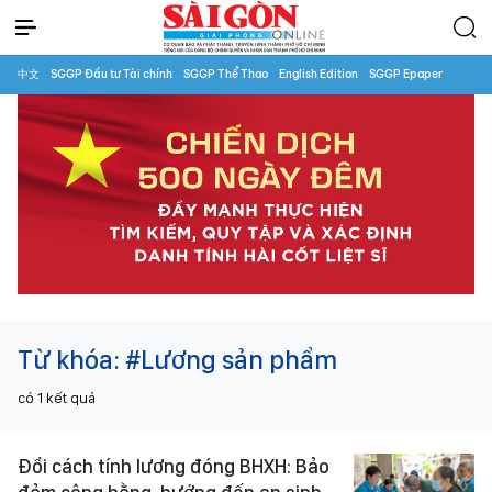
中文
SGGP Đầu tư Tài chính
SGGP Thể Thao
English Edition
SGGP Epaper
Từ khóa:
#Lương sản phẩm
có
1
kết quả
Đổi cách tính lương đóng BHXH: Bảo