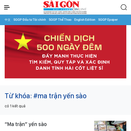
中文
SGGP Đầu tư Tài chính
SGGP Thể Thao
English Edition
SGGP Epaper
Từ khóa:
#ma trận yến sào
có
1
kết quả
“Ma trận” yến sào