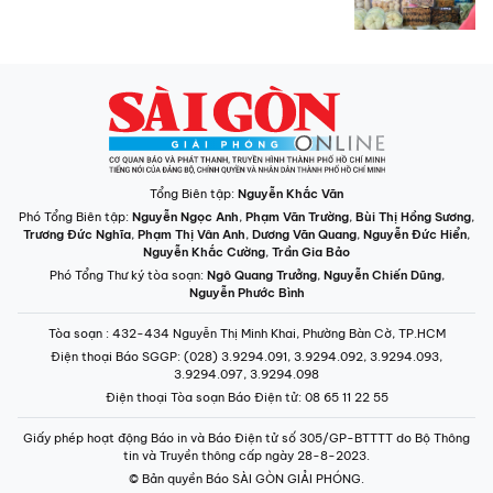
Tổng Biên tập:
Nguyễn Khắc Văn
Phó Tổng Biên tập:
Nguyễn Ngọc Anh
,
Phạm Văn Trường
,
Bùi Thị Hồng Sương
,
Trương Đức Nghĩa
,
Phạm Thị Vân Anh
,
Dương Văn Quang
,
Nguyễn Đức Hiển
,
Nguyễn Khắc Cường
,
Trần Gia Bảo
Phó Tổng Thư ký tòa soạn:
Ngô Quang Trưởng
,
Nguyễn Chiến Dũng
,
Nguyễn Phước Bình
Tòa soạn
: 432-434 Nguyễn Thị Minh Khai, Phường Bàn Cờ, TP.HCM
Điện thoại Báo SGGP
: (028) 3.9294.091, 3.9294.092, 3.9294.093,
3.9294.097, 3.9294.098
Điện thoại Tòa soạn Báo Điện tử
: 08 65 11 22 55
Giấy phép hoạt động Báo in và Báo Điện tử số 305/GP-BTTTT do Bộ Thông
tin và Truyền thông cấp ngày 28-8-2023.
© Bản quyền Báo SÀI GÒN GIẢI PHÓNG.