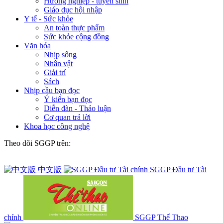
Hướng nghiệp - tuyển sinh
Giáo dục hội nhập
Y tế - Sức khỏe
An toàn thực phẩm
Sức khỏe cộng đồng
Văn hóa
Nhịp sống
Nhân vật
Giải trí
Sách
Nhịp cầu bạn đọc
Ý kiến bạn đọc
Diễn đàn - Thảo luận
Cơ quan trả lời
Khoa học công nghệ
Theo dõi SGGP trên:
中文版
SGGP Đầu tư Tài
chính
SGGP Thể Thao