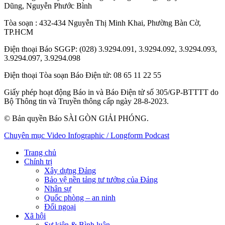
Dũng
,
Nguyễn Phước Bình
Tòa soạn
: 432-434 Nguyễn Thị Minh Khai, Phường Bàn Cờ,
TP.HCM
Điện thoại Báo SGGP
: (028) 3.9294.091, 3.9294.092, 3.9294.093,
3.9294.097, 3.9294.098
Điện thoại Tòa soạn Báo Điện tử
: 08 65 11 22 55
Giấy phép hoạt động Báo in và Báo Điện tử số 305/GP-BTTTT do
Bộ Thông tin và Truyền thông cấp ngày 28-8-2023.
© Bản quyền Báo SÀI GÒN GIẢI PHÓNG.
Chuyên mục
Video
Infographic / Longform
Podcast
Trang chủ
Chính trị
Xây dựng Đảng
Bảo vệ nền tảng tư tưởng của Đảng
Nhân sự
Quốc phòng – an ninh
Đối ngoại
Xã hội
Sự kiện & Bình luận