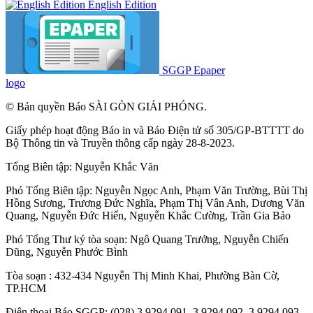
English Edition
SGGP Epaper
logo
© Bản quyền Báo SÀI GÒN GIẢI PHÓNG.
Giấy phép hoạt động Báo in và Báo Điện tử số 305/GP-BTTTT do
Bộ Thông tin và Truyền thông cấp ngày 28-8-2023.
Tổng Biên tập:
Nguyễn Khắc Văn
Phó Tổng Biên tập:
Nguyễn Ngọc Anh
,
Phạm Văn Trường
,
Bùi Thị
Hồng Sương
,
Trương Đức Nghĩa
,
Phạm Thị Vân Anh
,
Dương Văn
Quang
,
Nguyễn Đức Hiển
,
Nguyễn Khắc Cường
,
Trần Gia Bảo
Phó Tổng Thư ký tòa soạn:
Ngô Quang Trưởng
,
Nguyễn Chiến
Dũng
,
Nguyễn Phước Bình
Tòa soạn : 432-434 Nguyễn Thị Minh Khai, Phường Bàn Cờ,
TP.HCM
Điện thoại Báo SGGP: (028) 3.9294.091, 3.9294.092, 3.9294.093,