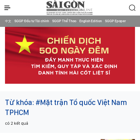
中文
SGGP Đầu tư Tài chính
SGGP Thể Thao
English Edition
SGGP Epaper
Từ khóa:
#Mặt trận Tổ quốc Việt Nam
TPHCM
có
2
kết quả