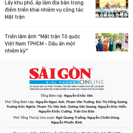
Lấy khu phố, ấp làm địa bàn trọng
điểm triển khai nhiệm vụ công tác
Mặt trận
Triển lãm ảnh “Mặt trận Tổ quốc
Việt Nam TPHCM - Dấu ấn một
nhiệm kỳ”
Tổng Biên tập:
Nguyễn Khắc Văn
Phó Tổng Biên tập:
Nguyễn Ngọc Anh
,
Phạm Văn Trường
,
Bùi Thị Hồng Sương
,
Trương Đức Nghĩa
,
Phạm Thị Vân Anh
,
Dương Văn Quang
,
Nguyễn Đức Hiển
,
Nguyễn Khắc Cường
,
Trần Gia Bảo
Phó Tổng Thư ký tòa soạn:
Ngô Quang Trưởng
,
Nguyễn Chiến Dũng
,
Nguyễn Phước Bình