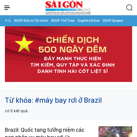
中文
SGGP Đầu tư Tài chính
SGGP Thể Thao
English Edition
SGGP Epaper
Từ khóa:
#máy bay rơi ở Brazil
có
5
kết quả
Brazil: Quốc tang tưởng niệm các