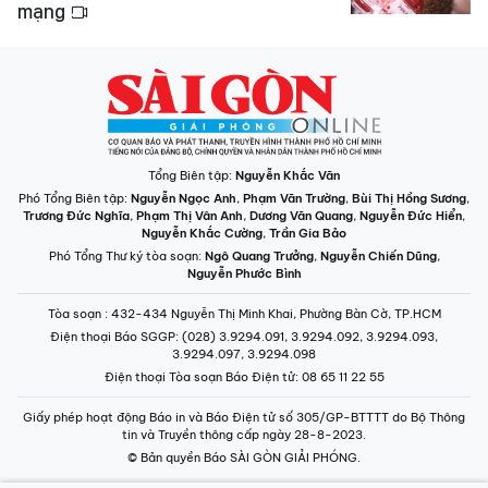
mạng
Tổng Biên tập:
Nguyễn Khắc Văn
Phó Tổng Biên tập:
Nguyễn Ngọc Anh
,
Phạm Văn Trường
,
Bùi Thị Hồng Sương
,
Trương Đức Nghĩa
,
Phạm Thị Vân Anh
,
Dương Văn Quang
,
Nguyễn Đức Hiển
,
Nguyễn Khắc Cường
,
Trần Gia Bảo
Phó Tổng Thư ký tòa soạn:
Ngô Quang Trưởng
,
Nguyễn Chiến Dũng
,
Nguyễn Phước Bình
Tòa soạn
: 432-434 Nguyễn Thị Minh Khai, Phường Bàn Cờ, TP.HCM
Điện thoại Báo SGGP
: (028) 3.9294.091, 3.9294.092, 3.9294.093,
3.9294.097, 3.9294.098
Điện thoại Tòa soạn Báo Điện tử
: 08 65 11 22 55
Giấy phép hoạt động Báo in và Báo Điện tử số 305/GP-BTTTT do Bộ Thông
tin và Truyền thông cấp ngày 28-8-2023.
© Bản quyền Báo SÀI GÒN GIẢI PHÓNG.