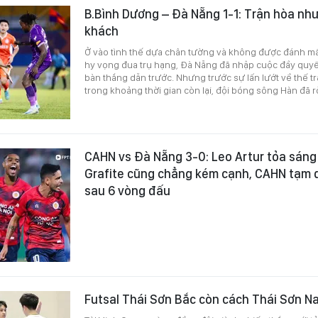
B.Bình Dương – Đà Nẵng 1-1: Trận hòa như
khách
Ở vào tình thế dựa chân tường và không được đánh m
hy vọng đua trụ hạng, Đà Nẵng đã nhập cuộc đầy quyết
bàn thắng dẫn trước. Nhưng trước sự lấn lướt về thế t
trong khoảng thời gian còn lại, đội bóng sông Hàn đã rờ
CAHN vs Đà Nẵng 3-0: Leo Artur tỏa sáng
Grafite cũng chẳng kém cạnh, CAHN tạm
sau 6 vòng đấu
Futsal Thái Sơn Bắc còn cách Thái Sơn 