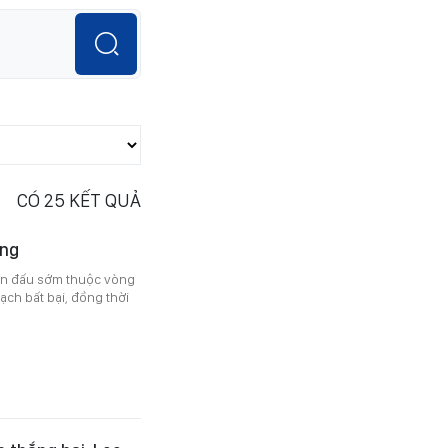
CÓ
25
KẾT QUẢ
ảng
rận đấu sớm thuộc vòng
ạch bất bại, đồng thời