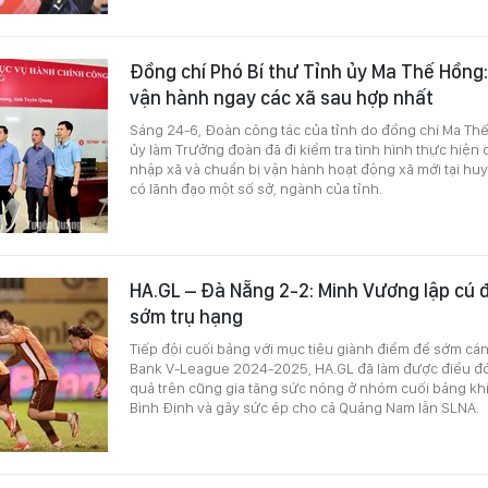
Đồng chí Phó Bí thư Tỉnh ủy Ma Thế Hồng
vận hành ngay các xã sau hợp nhất
Sáng 24-6, Đoàn công tác của tỉnh do đồng chí Ma Thế
ủy làm Trưởng đoàn đã đi kiểm tra tình hình thực hiện 
nhập xã và chuẩn bị vận hành hoạt động xã mới tại hu
có lãnh đạo một số sở, ngành của tỉnh.
HA.GL – Đà Nẵng 2-2: Minh Vương lập cú 
sớm trụ hạng
Tiếp đội cuối bảng với mục tiêu giành điểm để sớm cán
Bank V-League 2024-2025, HA.GL đã làm được điều đó 
quả trên cũng gia tăng sức nóng ở nhóm cuối bảng kh
Bình Định và gây sức ép cho cả Quảng Nam lẫn SLNA.