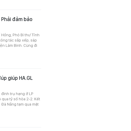
: Phải đảm bảo
 Hồng, Phó Bí thư Tỉnh
công tác sắp xếp, sáp
yện Lâm Bình. Cùng đi
đúp giúp HA.GL
 đính trụ hạng ở LP
qua tỷ số hòa 2-2. Kết
i Đà Nẵng tạm qua mặt