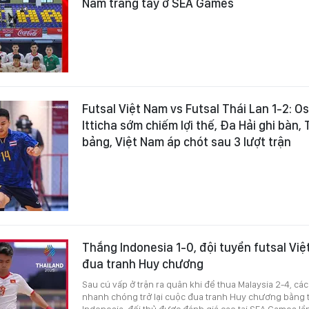
Nam trắng tay ở SEA Games
Futsal Việt Nam vs Futsal Thái Lan 1-2:
Itticha sớm chiếm lợi thế, Đa Hải ghi bàn,
bảng, Việt Nam áp chót sau 3 lượt trận
Thắng Indonesia 1-0, đội tuyển futsal Việt
đua tranh Huy chương
Sau cú vấp ở trận ra quân khi để thua Malaysia 2-4, cá
nhanh chóng trở lại cuộc đua tranh Huy chương bằng t
Indonesia, đối thủ được đánh giá cao tại SEA Games lần