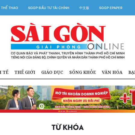
 THỂ THAO
SGGP ĐẦU TƯ TÀI CHÍNH
中文版
SGGP EPAPER
H TẾ
THẾ GIỚI
GIÁO DỤC
SỐNG KHỎE
VĂN HÓA
BẠ
TỪ KHÓA