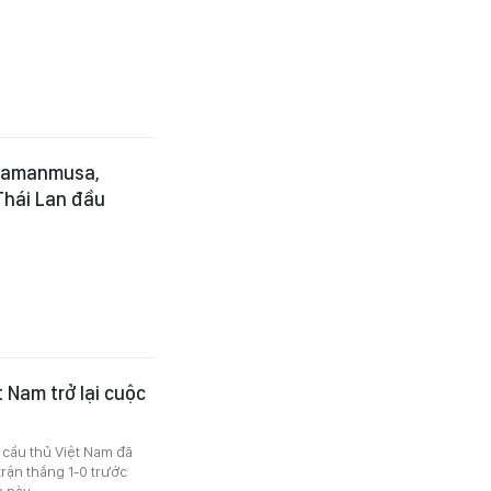
 Osamanmusa,
 Thái Lan đầu
 Nam trở lại cuộc
c cầu thủ Việt Nam đã
rận thắng 1-0 trước
 này.