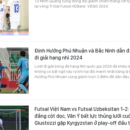
Từ Minh Quang cùng đồng đội giành chiến thắng với tỷ
tại vòng 11 Giải Futsal HDBank VĐQG 2024.
Định Hướng Phú Nhuận và Bắc Ninh dẫn đ
đi giải hạng nhì 2024
Lượt đi giải bóng đá hạng Nhì quốc gia 2024 đã khép lạ
không có bất ngờ xảy ra khi hai đội mạnh nhất bảng là
Hướng Phú Nhuận cùng giành trọn 3 điểm để dẫn đầu
Futsal Việt Nam vs Futsal Uzbeksitan 1-2
đắng cột dọc, Văn Ý bất lực thủng lưới cuố
Giustozzi gặp Kyrgyzstan ở play-off đầu t