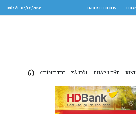
Thứ Sáu, 07/08/2026
ENGLISH EDITION
SGGP
CHÍNH TRỊ
XÃ HỘI
PHÁP LUẬT
KIN