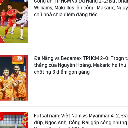
Công an TP HCM vs Đà Nẵng 2-2: Bất phân
Williams, Makrillos lập công, Makaric, Ng
chủ nhà chia điểm đáng tiếc
Đà Nẵng vs Becamex TPHCM 2-0: Trọgn t
thắng của Nguyên Hoàng, Makaric hạ thủ
chốt hạ 3 điểm gọn gàng
Futsal nam: Việt Nam vs Myanmar 4-2, Đa
đúp, Ngọc Ánh, Công Đại góp công nhưng 