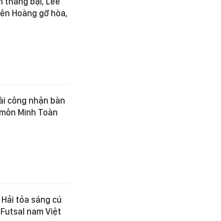
 thắng bại, Lee
uyên Hoàng gỡ hòa,
ài công nhận bàn
 môn Minh Toàn
 Hải tỏa sáng cú
Futsal nam Việt