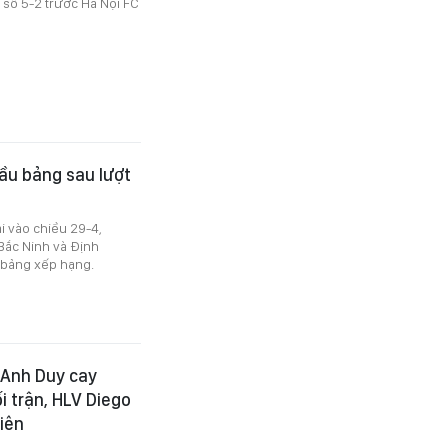
 số 5-2 trước Hà Nội FC
ầu bảng sau lượt
i vào chiều 29-4,
 Bắc Ninh và Định
 bảng xếp hạng.
: Anh Duy cay
i trận, HLV Diego
iên