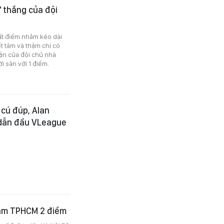
 thắng của đội
ất điểm nhằm kéo dài
 tâm và thậm chí có
rận của đội chủ nhà
i sân với 1 điểm.
 cú đúp, Alan
 dẫn đầu VLeague
Nam TPHCM 2 điểm