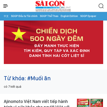
中文
SGGP Đầu tư Tài chính
SGGP Thể Thao
English Edition
SGGP Epaper
Từ khóa:
#Muối ăn
có
7
kết quả
Ajinomoto Việt Nam viết tiếp hành