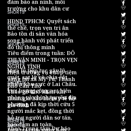
đảm bảo an ninh, môi
trường cho khu dân cư
0
SHORTS
HĐND TPHCM: Quyết sách
SHORTS
thể chế, trọn vẹn tri ân
0
Bảo tồn di sản văn hóa
song hành với phát triển
SHORTS
đô thị thông minh
0
Tiêu điểm trong tuần: ĐÔ
THỊ VĂN MINH - TRỌN VẸN
SHORTS
SHORTS
NGHĨA TÌNH
0
Mưa lũ tiếp tục gây lũ
Hiện trường vụ cướp tiệm
quét, sạt lở và chia cắt
vàng tại xã Mỹ Tú, Thành
SHORTS
nhiều khu vực ở Lai Châu.
phố Cần Thơ
0
Lực lượng công an, biên
Tháo gỡ khó khăn khi
phòng và chính quyền địa
tham gia bảo hiểm y tế hộ
phương đã kịp thời cứu 5
gia đình
0
người mắc kẹt, đồng thời
hỗ trợ người dân sơ tán,
SHORTS
SHORTS
bảo đảm an toàn.
0
SHORTS
Theo Trung tâm Dự báo
Đưa trái tim vượt hơn