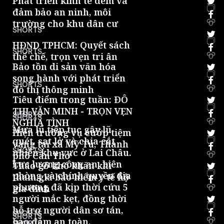
Phát triển kinh tế đêm và
đảm bảo an ninh, môi
trường cho khu dân cư
0
SHORTS
HĐND TPHCM: Quyết sách
SHORTS
thể chế, trọn vẹn tri ân
0
Bảo tồn di sản văn hóa
song hành với phát triển
SHORTS
đô thị thông minh
0
Tiêu điểm trong tuần: ĐÔ
THỊ VĂN MINH - TRỌN VẸN
SHORTS
SHORTS
NGHĨA TÌNH
0
Mưa lũ tiếp tục gây lũ
Hiện trường vụ cướp tiệm
quét, sạt lở và chia cắt
vàng tại xã Mỹ Tú, Thành
SHORTS
nhiều khu vực ở Lai Châu.
phố Cần Thơ
0
Lực lượng công an, biên
Tháo gỡ khó khăn khi
phòng và chính quyền địa
tham gia bảo hiểm y tế hộ
phương đã kịp thời cứu 5
gia đình
0
người mắc kẹt, đồng thời
hỗ trợ người dân sơ tán,
SHORTS
SHORTS
bảo đảm an toàn.
0
SHORTS