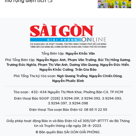
mở rộng diện tích
Tổng Biên tập:
Nguyễn Khắc Văn
Phó Tổng Biên tập:
Nguyễn Ngọc Anh
,
Phạm Văn Trường
,
Bùi Thị Hồng Sương
,
Trương Đức Nghĩa
,
Phạm Thị Vân Anh
,
Dương Văn Quang
,
Nguyễn Đức Hiển
,
Nguyễn Khắc Cường
,
Trần Gia Bảo
Phó Tổng Thư ký tòa soạn:
Ngô Quang Trưởng
,
Nguyễn Chiến Dũng
,
Nguyễn Phước Bình
Tòa soạn
: 432-434 Nguyễn Thị Minh Khai, Phường Bàn Cờ, TP.HCM
Điện thoại Báo SGGP
: (028) 3.9294.091, 3.9294.092, 3.9294.093,
3.9294.097, 3.9294.098
Điện thoại Tòa soạn Báo Điện tử
: 08 65 11 22 55
Giấy phép hoạt động Báo in và Báo Điện tử số 305/GP-BTTTT do Bộ Thông
tin và Truyền thông cấp ngày 28-8-2023.
© Bản quyền Báo SÀI GÒN GIẢI PHÓNG.