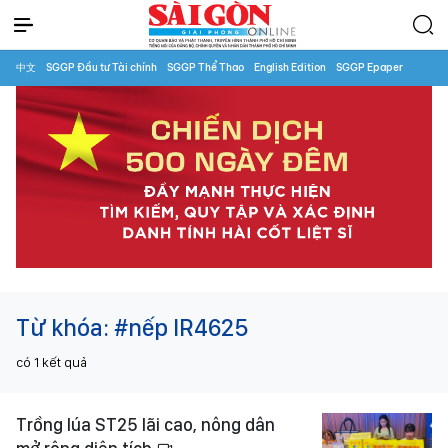
中文
SGGP Đầu tư Tài chính
SGGP Thể Thao
English Edition
SGGP Epaper
Từ khóa:
#nếp IR4625
có
1
kết quả
Trồng lúa ST25 lãi cao, nông dân