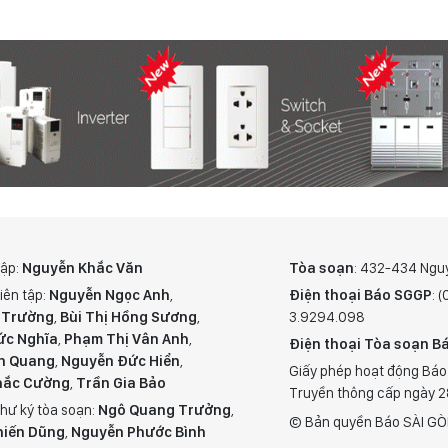
tập:
Nguyễn Khắc Văn
Tòa soạn
: 432-434 Ngu
iên tập:
Nguyễn Ngọc Anh
,
Điện thoại Báo SGGP
: 
 Trường
,
Bùi Thị Hồng Sương
,
3.9294.098
ức Nghĩa
,
Phạm Thị Vân Anh
,
Điện thoại Tòa soạn Bá
n Quang
,
Nguyễn Đức Hiển
,
Giấy phép hoạt động Báo
hắc Cường
,
Trần Gia Bảo
Truyền thông cấp ngày 
hư ký tòa soạn:
Ngô Quang Trưởng
,
© Bản quyền Báo SÀI GÒ
hiến Dũng
,
Nguyễn Phước Bình