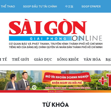
 THỂ THAO
SGGP ĐẦU TƯ TÀI CHÍNH
中文版
SGGP EPAPER
H TẾ
THẾ GIỚI
GIÁO DỤC
SỐNG KHỎE
VĂN HÓA
BẠ
TỪ KHÓA