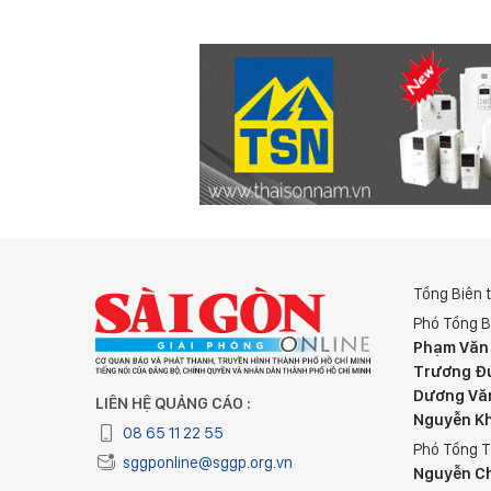
Tổng Biên 
Phó Tổng B
Phạm Văn
Trương Đ
Dương Vă
LIÊN HỆ QUẢNG CÁO :
Nguyễn K
08 65 11 22 55
Phó Tổng T
sggponline@sggp.org.vn
Nguyễn C