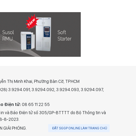
yễn Thị Minh Khai, Phường Bàn Cờ, TP.HCM
(028) 3.9294.091, 3.9294.092, 3.9294.093, 3.9294.097,
o Điện tử:
08 65 11 22 55
 in và Báo Điện tử số 305/GP-BTTTT do Bộ Thông tin và
28-8-2023.
N GIẢI PHÓNG.
ĐẶT SGGP ONLINE LÀM TRANG CHỦ