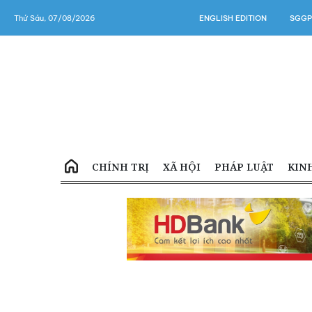
Thứ Sáu, 07/08/2026
ENGLISH EDITION
SGGP
CHÍNH TRỊ
XÃ HỘI
PHÁP LUẬT
KIN