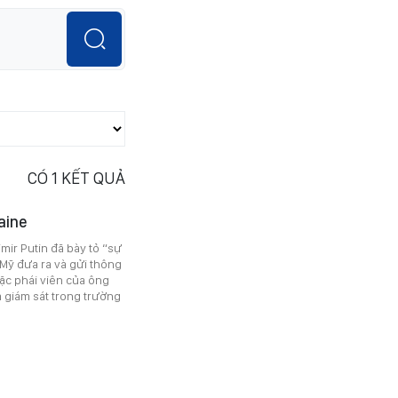
CÓ
1
KẾT QUẢ
aine
mir Putin đã bày tỏ “sự
 Mỹ đưa ra và gửi thông
ặc phái viên của ông
 giám sát trong trường