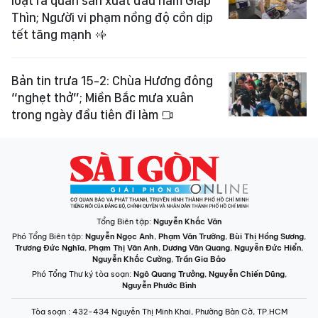
loạt ra quân sản xuất đầu năm Giáp
Thìn; Người vi phạm nồng độ cồn dịp
tết tăng mạnh
Bản tin trưa 15-2: Chùa Hương đông
“nghẹt thở”; Miền Bắc mưa xuân
trong ngày đầu tiên đi làm
Tổng Biên tập:
Nguyễn Khắc Văn
Phó Tổng Biên tập:
Nguyễn Ngọc Anh
,
Phạm Văn Trường
,
Bùi Thị Hồng Sương
,
Trương Đức Nghĩa
,
Phạm Thị Vân Anh
,
Dương Văn Quang
,
Nguyễn Đức Hiển
,
Nguyễn Khắc Cường
,
Trần Gia Bảo
Phó Tổng Thư ký tòa soạn:
Ngô Quang Trưởng
,
Nguyễn Chiến Dũng
,
Nguyễn Phước Bình
Tòa soạn
: 432-434 Nguyễn Thị Minh Khai, Phường Bàn Cờ, TP.HCM