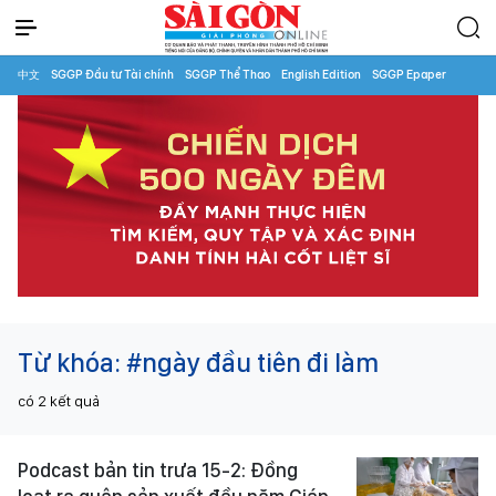
中文
SGGP Đầu tư Tài chính
SGGP Thể Thao
English Edition
SGGP Epaper
Từ khóa:
#ngày đầu tiên đi làm
có
2
kết quả
Podcast bản tin trưa 15-2: Đồng