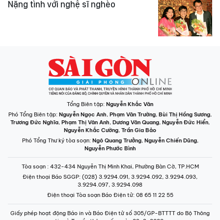
Nặng tình với nghệ sĩ nghèo
Tổng Biên tập:
Nguyễn Khắc Văn
Phó Tổng Biên tập:
Nguyễn Ngọc Anh
,
Phạm Văn Trường
,
Bùi Thị Hồng Sương
,
Trương Đức Nghĩa
,
Phạm Thị Vân Anh
,
Dương Văn Quang
,
Nguyễn Đức Hiển
,
Nguyễn Khắc Cường
,
Trần Gia Bảo
Phó Tổng Thư ký tòa soạn:
Ngô Quang Trưởng
,
Nguyễn Chiến Dũng
,
Nguyễn Phước Bình
Tòa soạn
: 432-434 Nguyễn Thị Minh Khai, Phường Bàn Cờ, TP.HCM
Điện thoại Báo SGGP
: (028) 3.9294.091, 3.9294.092, 3.9294.093,
3.9294.097, 3.9294.098
Điện thoại Tòa soạn Báo Điện tử
: 08 65 11 22 55
Giấy phép hoạt động Báo in và Báo Điện tử số 305/GP-BTTTT do Bộ Thông