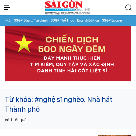
中文
SGGP Đầu tư Tài chính
SGGP Thể Thao
English Edition
SGGP Epaper
Từ khóa:
#nghệ sĩ nghèo. Nhà hát
Thành phố
có
1
kết quả