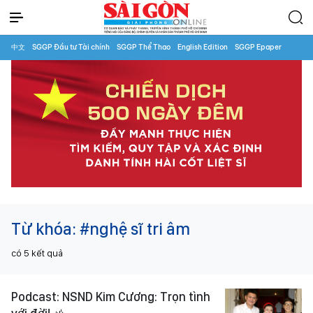
中文
SGGP Đầu tư Tài chính
SGGP Thể Thao
English Edition
SGGP Epaper
Từ khóa:
#nghệ sĩ tri âm
có
5
kết quả
Podcast: NSND Kim Cương: Trọn tình