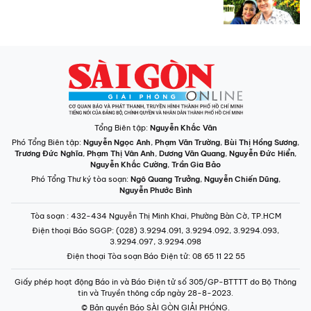
Tổng Biên tập:
Nguyễn Khắc Văn
Phó Tổng Biên tập:
Nguyễn Ngọc Anh
,
Phạm Văn Trường
,
Bùi Thị Hồng Sương
,
Trương Đức Nghĩa
,
Phạm Thị Vân Anh
,
Dương Văn Quang
,
Nguyễn Đức Hiển
,
Nguyễn Khắc Cường
,
Trần Gia Bảo
Phó Tổng Thư ký tòa soạn:
Ngô Quang Trưởng
,
Nguyễn Chiến Dũng
,
Nguyễn Phước Bình
Tòa soạn
: 432-434 Nguyễn Thị Minh Khai, Phường Bàn Cờ, TP.HCM
Điện thoại Báo SGGP
: (028) 3.9294.091, 3.9294.092, 3.9294.093,
3.9294.097, 3.9294.098
Điện thoại Tòa soạn Báo Điện tử
: 08 65 11 22 55
Giấy phép hoạt động Báo in và Báo Điện tử số 305/GP-BTTTT do Bộ Thông
tin và Truyền thông cấp ngày 28-8-2023.
© Bản quyền Báo SÀI GÒN GIẢI PHÓNG.