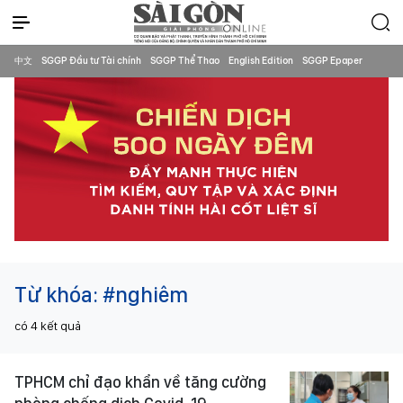
中文
SGGP Đầu tư Tài chính
SGGP Thể Thao
English Edition
SGGP Epaper
Từ khóa:
#nghiêm
có
4
kết quả
TPHCM chỉ đạo khẩn về tăng cường