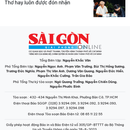
Thơ hay luôn được đón nhận
Tổng Biên tập:
Nguyễn Khắc Văn
Phó Tổng Biên tập:
Nguyễn Ngọc Anh
,
Phạm Văn Trường
,
Bùi Thị Hồng Sương
,
Trương Đức Nghĩa
,
Phạm Thị Vân Anh
,
Dương Văn Quang
,
Nguyễn Đức Hiển
,
Nguyễn Khắc Cường
,
Trần Gia Bảo
Phó Tổng Thư ký tòa soạn:
Ngô Quang Trưởng
,
Nguyễn Chiến Dũng
,
Nguyễn Phước Bình
Tòa soạn
: 432-434 Nguyễn Thị Minh Khai, Phường Bàn Cờ, TP.HCM
Điện thoại Báo SGGP
: (028) 3.9294.091, 3.9294.092, 3.9294.093,
3.9294.097, 3.9294.098
Điện thoại Tòa soạn Báo Điện tử
: 08 65 11 22 55
Giấy phép hoạt động Báo in và Báo Điện tử số 305/GP-BTTTT do Bộ Thông
tin và Truyền thông cấp ngày 28-8-2023.