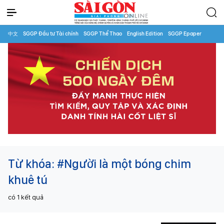
中文
SGGP Đầu tư Tài chính
SGGP Thể Thao
English Edition
SGGP Epaper
Từ khóa:
#Người là một bóng chim
khuê tú
có
1
kết quả