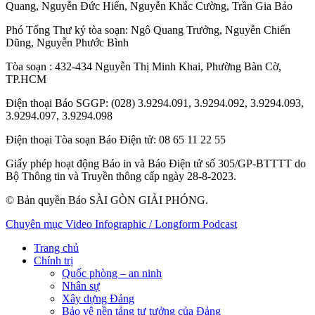
Quang
,
Nguyễn Đức Hiển
,
Nguyễn Khắc Cường
,
Trần Gia Bảo
Phó Tổng Thư ký tòa soạn:
Ngô Quang Trưởng
,
Nguyễn Chiến
Dũng
,
Nguyễn Phước Bình
Tòa soạn
: 432-434 Nguyễn Thị Minh Khai, Phường Bàn Cờ,
TP.HCM
Điện thoại Báo SGGP
: (028) 3.9294.091, 3.9294.092, 3.9294.093,
3.9294.097, 3.9294.098
Điện thoại Tòa soạn Báo Điện tử
: 08 65 11 22 55
Giấy phép hoạt động Báo in và Báo Điện tử số 305/GP-BTTTT do
Bộ Thông tin và Truyền thông cấp ngày 28-8-2023.
© Bản quyền Báo SÀI GÒN GIẢI PHÓNG.
Chuyên mục
Video
Infographic / Longform
Podcast
Trang chủ
Chính trị
Quốc phòng – an ninh
Nhân sự
Xây dựng Đảng
Bảo vệ nền tảng tư tưởng của Đảng