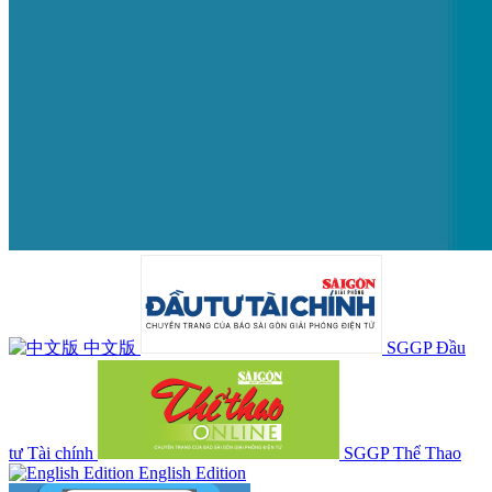
中文版
SGGP Đầu
tư Tài chính
SGGP Thể Thao
English Edition