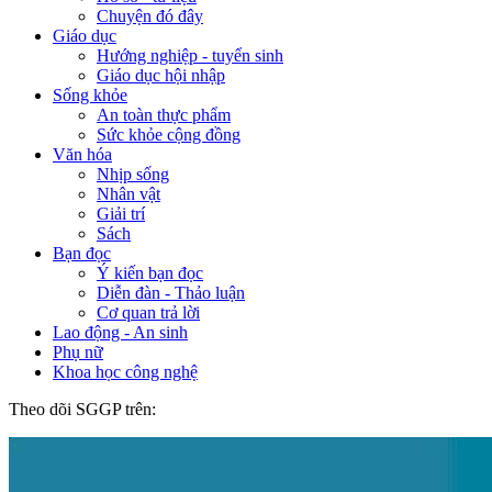
Chuyện đó đây
Giáo dục
Hướng nghiệp - tuyển sinh
Giáo dục hội nhập
Sống khỏe
An toàn thực phẩm
Sức khỏe cộng đồng
Văn hóa
Nhịp sống
Nhân vật
Giải trí
Sách
Bạn đọc
Ý kiến bạn đọc
Diễn đàn - Thảo luận
Cơ quan trả lời
Lao động - An sinh
Phụ nữ
Khoa học công nghệ
Theo dõi SGGP trên: