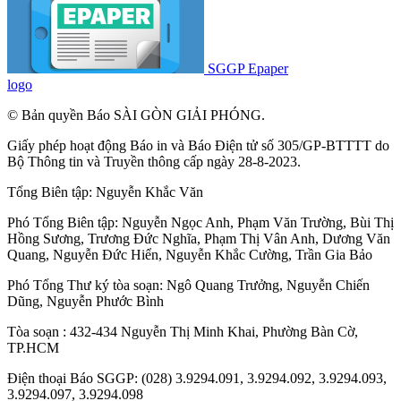
SGGP Epaper
logo
© Bản quyền Báo SÀI GÒN GIẢI PHÓNG.
Giấy phép hoạt động Báo in và Báo Điện tử số 305/GP-BTTTT do
Bộ Thông tin và Truyền thông cấp ngày 28-8-2023.
Tổng Biên tập:
Nguyễn Khắc Văn
Phó Tổng Biên tập:
Nguyễn Ngọc Anh
,
Phạm Văn Trường
,
Bùi Thị
Hồng Sương
,
Trương Đức Nghĩa
,
Phạm Thị Vân Anh
,
Dương Văn
Quang
,
Nguyễn Đức Hiển
,
Nguyễn Khắc Cường
,
Trần Gia Bảo
Phó Tổng Thư ký tòa soạn:
Ngô Quang Trưởng
,
Nguyễn Chiến
Dũng
,
Nguyễn Phước Bình
Tòa soạn : 432-434 Nguyễn Thị Minh Khai, Phường Bàn Cờ,
TP.HCM
Điện thoại Báo SGGP: (028) 3.9294.091, 3.9294.092, 3.9294.093,
3.9294.097, 3.9294.098