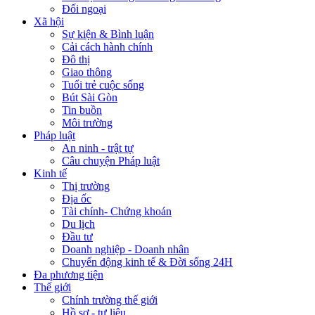
Đối ngoại
Xã hội
Sự kiện & Bình luận
Cải cách hành chính
Đô thị
Giao thông
Tuổi trẻ cuộc sống
Bút Sài Gòn
Tin buồn
Môi trường
Pháp luật
An ninh - trật tự
Câu chuyện Pháp luật
Kinh tế
Thị trường
Địa ốc
Tài chính- Chứng khoán
Du lịch
Đầu tư
Doanh nghiệp - Doanh nhân
Chuyển động kinh tế & Đời sống 24H
Đa phương tiện
Thế giới
Chính trường thế giới
Hồ sơ - tư liệu