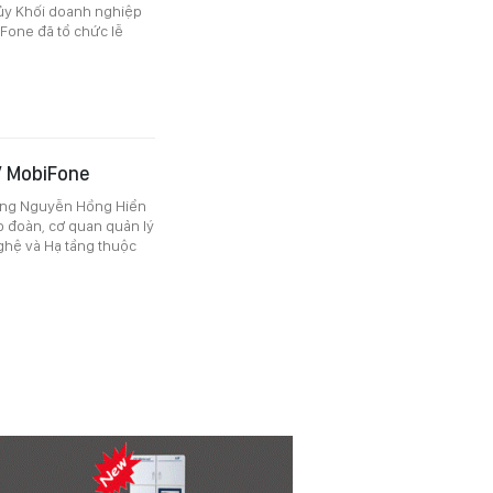
ủy Khối doanh nghiệp
Fone đã tổ chức lễ
V MobiFone
ông Nguyễn Hồng Hiển
ập đoàn, cơ quan quản lý
ghệ và Hạ tầng thuộc