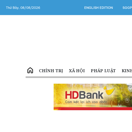
Thứ Bảy, 08/08/2026
ENGLISH EDITION
SGGP
CHÍNH TRỊ
XÃ HỘI
PHÁP LUẬT
KIN