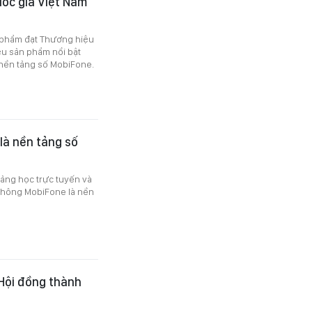
ốc gia Việt Nam
 phẩm đạt Thương hiệu
ệu sản phẩm nổi bật
 nền tảng số MobiFone.
là nền tảng số
ảng học trực tuyến và
 thông MobiFone là nền
Hội đồng thành