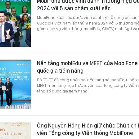
MobiFone được vinh danh Thương hiệu Qu
2024 với 5 sản phẩm xuất sắc
MobiFone xuất sắc được vinh danh tại Lễ công bố sản
Quốc gia Việt Nam lần thứ 9 năm 2024 với 5 thương hi
gồm: dịch vụ viễn thông, mobiEdu, ClipTV, mobiAgri và
Nền tảng mobiEdu và MEET của MobiFone 
quốc gia tiềm năng
Bộ TT-TT đã công nhận hai nền tảng số mobiEdu- nền t
MEET- nền tảng họp trực tuyến của Tổng công ty Viễn
tảng số quốc gia tiềm năng.
Ông Nguyễn Hồng Hiển giữ chức Chủ tịch 
viên Tổng công ty Viễn thông MobiFone