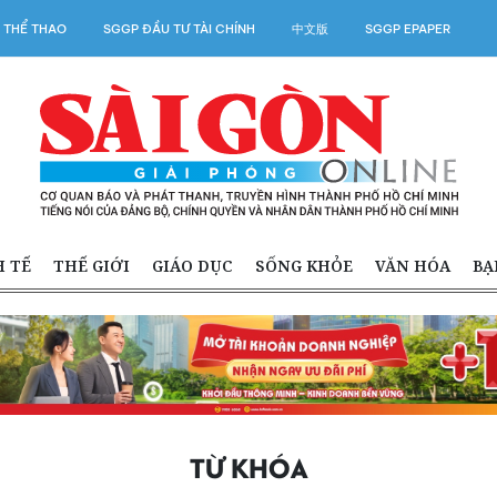
 THỂ THAO
SGGP ĐẦU TƯ TÀI CHÍNH
中文版
SGGP EPAPER
H TẾ
THẾ GIỚI
GIÁO DỤC
SỐNG KHỎE
VĂN HÓA
BẠ
TỪ KHÓA