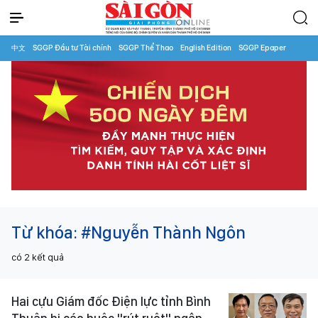
中文
SGGP Đầu tư Tài chính
SGGP Thể Thao
English Edition
SGGP Epaper
Từ khóa:
#Nguyễn Thành Ngôn
có
2
kết quả
Hai cựu Giám đốc Điện lực tỉnh Bình