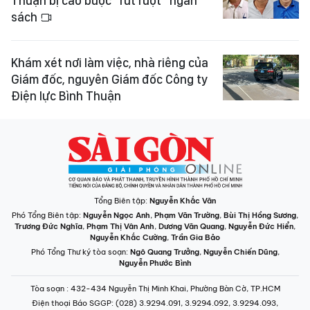
Thuận bị cáo buộc "rút ruột" ngân
sách
Khám xét nơi làm việc, nhà riêng của
Giám đốc, nguyên Giám đốc Công ty
Điện lực Bình Thuận
Tổng Biên tập:
Nguyễn Khắc Văn
Phó Tổng Biên tập:
Nguyễn Ngọc Anh
,
Phạm Văn Trường
,
Bùi Thị Hồng Sương
,
Trương Đức Nghĩa
,
Phạm Thị Vân Anh
,
Dương Văn Quang
,
Nguyễn Đức Hiển
,
Nguyễn Khắc Cường
,
Trần Gia Bảo
Phó Tổng Thư ký tòa soạn:
Ngô Quang Trưởng
,
Nguyễn Chiến Dũng
,
Nguyễn Phước Bình
Tòa soạn
: 432-434 Nguyễn Thị Minh Khai, Phường Bàn Cờ, TP.HCM
Điện thoại Báo SGGP
: (028) 3.9294.091, 3.9294.092, 3.9294.093,