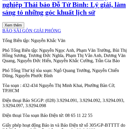
nghiệp Thái bảo Đỗ Tử Bình: Lý giải, làm
sáng tỏ những góc khuất lịch sử
Xem thêm
BÁO SÀI GÒN GIẢI PHÓNG
Tổng Biên tập:
Nguyễn Khắc Văn
Phó Tổng Biên tập:
Nguyễn Ngọc Anh
,
Phạm Văn Trường
,
Bùi Thị
Hồng Sương
,
Trương Đức Nghĩa
,
Phạm Thị Vân Anh
,
Dương Văn
Quang
,
Nguyễn Đức Hiển
,
Nguyễn Khắc Cường
,
Trần Gia Bảo
Phó Tổng Thư ký tòa soạn:
Ngô Quang Trưởng
,
Nguyễn Chiến
Dũng
,
Nguyễn Phước Bình
Tòa soạn
: 432-434 Nguyễn Thị Minh Khai, Phường Bàn Cờ,
TP.HCM
Điện thoại Báo SGGP
: (028) 3.9294.091, 3.9294.092, 3.9294.093,
3.9294.097, 3.9294.098
Điện thoại Tòa soạn Báo Điện tử
: 08 65 11 22 55
Giấy phép hoạt động Báo in và Báo Điện tử số 305/GP-BTTTT do