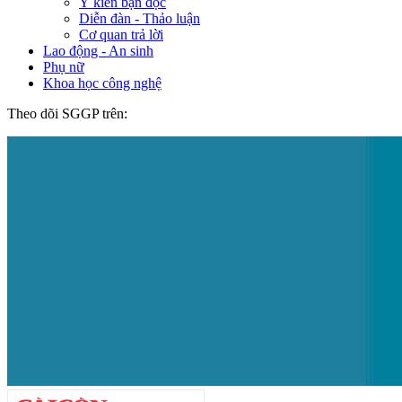
Ý kiến bạn đọc
Diễn đàn - Thảo luận
Cơ quan trả lời
Lao động - An sinh
Phụ nữ
Khoa học công nghệ
Theo dõi SGGP trên: