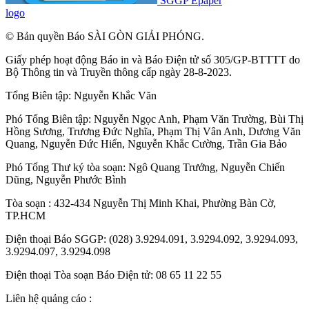
SGGP Epaper
logo
© Bản quyền Báo SÀI GÒN GIẢI PHÓNG.
Giấy phép hoạt động Báo in và Báo Điện tử số 305/GP-BTTTT do
Bộ Thông tin và Truyền thông cấp ngày 28-8-2023.
Tổng Biên tập:
Nguyễn Khắc Văn
Phó Tổng Biên tập:
Nguyễn Ngọc Anh
,
Phạm Văn Trường
,
Bùi Thị
Hồng Sương
,
Trương Đức Nghĩa
,
Phạm Thị Vân Anh
,
Dương Văn
Quang
,
Nguyễn Đức Hiển
,
Nguyễn Khắc Cường
,
Trần Gia Bảo
Phó Tổng Thư ký tòa soạn:
Ngô Quang Trưởng
,
Nguyễn Chiến
Dũng
,
Nguyễn Phước Bình
Tòa soạn : 432-434 Nguyễn Thị Minh Khai, Phường Bàn Cờ,
TP.HCM
Điện thoại Báo SGGP: (028) 3.9294.091, 3.9294.092, 3.9294.093,
3.9294.097, 3.9294.098
Điện thoại Tòa soạn Báo Điện tử: 08 65 11 22 55
Liên hệ quảng cáo :