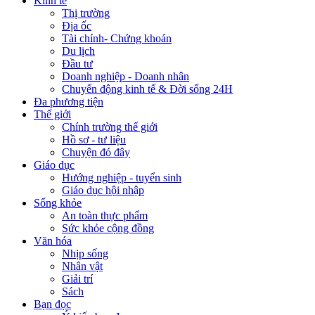
Kinh tế
Thị trường
Địa ốc
Tài chính- Chứng khoán
Du lịch
Đầu tư
Doanh nghiệp - Doanh nhân
Chuyển động kinh tế & Đời sống 24H
Đa phương tiện
Thế giới
Chính trường thế giới
Hồ sơ - tư liệu
Chuyện đó đây
Giáo dục
Hướng nghiệp - tuyển sinh
Giáo dục hội nhập
Sống khỏe
An toàn thực phẩm
Sức khỏe cộng đồng
Văn hóa
Nhịp sống
Nhân vật
Giải trí
Sách
Bạn đọc