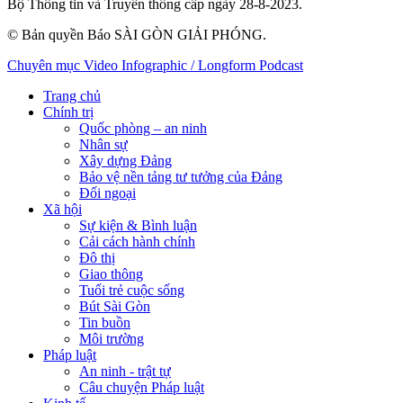
Bộ Thông tin và Truyền thông cấp ngày 28-8-2023.
© Bản quyền Báo SÀI GÒN GIẢI PHÓNG.
Chuyên mục
Video
Infographic / Longform
Podcast
Trang chủ
Chính trị
Quốc phòng – an ninh
Nhân sự
Xây dựng Đảng
Bảo vệ nền tảng tư tưởng của Đảng
Đối ngoại
Xã hội
Sự kiện & Bình luận
Cải cách hành chính
Đô thị
Giao thông
Tuổi trẻ cuộc sống
Bút Sài Gòn
Tin buồn
Môi trường
Pháp luật
An ninh - trật tự
Câu chuyện Pháp luật