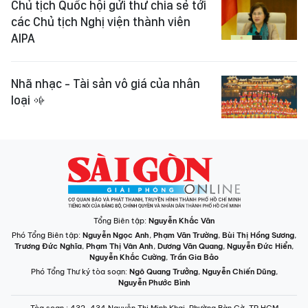
Chủ tịch Quốc hội gửi thư chia sẻ tới
các Chủ tịch Nghị viện thành viên
AIPA
Nhã nhạc - Tài sản vô giá của nhân
loại
Tổng Biên tập:
Nguyễn Khắc Văn
Phó Tổng Biên tập:
Nguyễn Ngọc Anh
,
Phạm Văn Trường
,
Bùi Thị Hồng Sương
,
Trương Đức Nghĩa
,
Phạm Thị Vân Anh
,
Dương Văn Quang
,
Nguyễn Đức Hiển
,
Nguyễn Khắc Cường
,
Trần Gia Bảo
Phó Tổng Thư ký tòa soạn:
Ngô Quang Trưởng
,
Nguyễn Chiến Dũng
,
Nguyễn Phước Bình