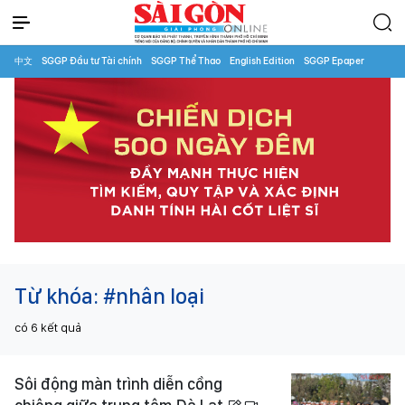
中文
SGGP Đầu tư Tài chính
SGGP Thể Thao
English Edition
SGGP Epaper
Từ khóa:
#nhân loại
có
6
kết quả
Sôi động màn trình diễn cồng