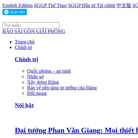
English Edition
SGGP Thể Thao
SGGP Đầu tư Tài chính
中文版
SG
BÁO SÀI GÒN GIẢI PHÓNG
Trang chủ
Chính trị
Chính trị
Quốc phòng – an ninh
Nhân sự
Xây dựng Đảng
Bảo vệ nền tảng tư tưởng của Đảng
Đối ngoại
Nổi bật
Đại tướng Phan Văn Giang: Mọi thiết b