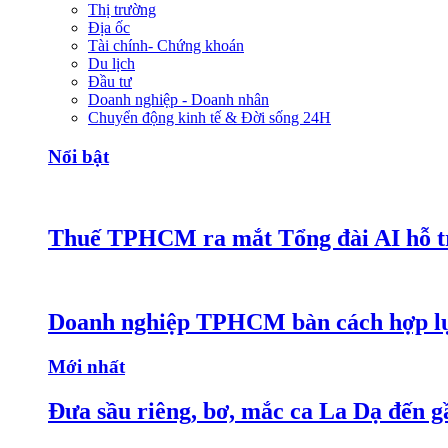
Thị trường
Địa ốc
Tài chính- Chứng khoán
Du lịch
Đầu tư
Doanh nghiệp - Doanh nhân
Chuyển động kinh tế & Đời sống 24H
Nổi bật
Thuế TPHCM ra mắt Tổng đài AI hỗ tr
Doanh nghiệp TPHCM bàn cách hợp lực
Mới nhất
Đưa sầu riêng, bơ, mắc ca La Dạ đến g