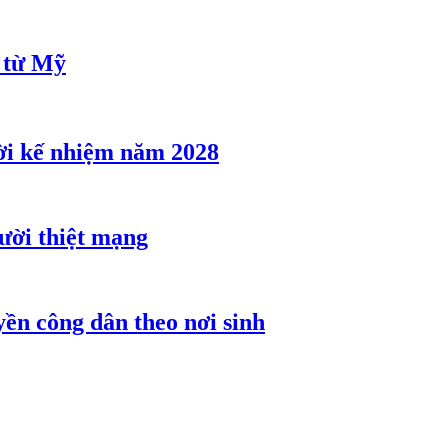
u từ Mỹ
ời kế nhiệm năm 2028
gười thiệt mạng
ền công dân theo nơi sinh