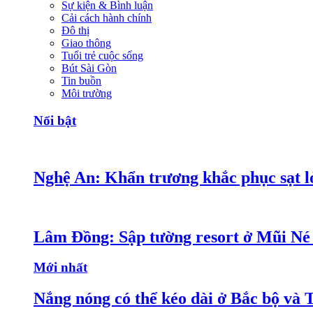
Sự kiện & Bình luận
Cải cách hành chính
Đô thị
Giao thông
Tuổi trẻ cuộc sống
Bút Sài Gòn
Tin buồn
Môi trường
Nổi bật
Nghệ An: Khẩn trương khắc phục sạt lở
Lâm Đồng: Sập tường resort ở Mũi Né 
Mới nhất
Nắng nóng có thể kéo dài ở Bắc bộ và 