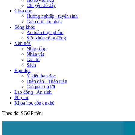
Chuyện đó đây
Giáo dục
Hướng nghiệp - tuyển sinh
Giáo dục hội nhập
Sống khỏe
An toàn thực phẩm
Sức khỏe cộng đồng
Văn hóa
Nhịp sống
Nhân vật
Giải trí
Sách
Bạn đọc
Ý kiến bạn đọc
Diễn đàn - Thảo luận
Cơ quan trả lời
Lao động - An sinh
Phụ nữ
Khoa học công nghệ
Theo dõi SGGP trên: