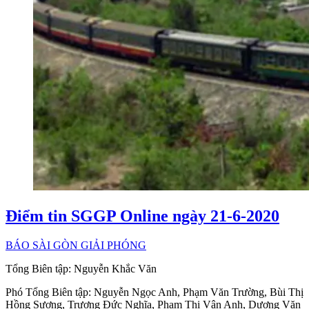
Điểm tin SGGP Online ngày 21-6-2020
BÁO SÀI GÒN GIẢI PHÓNG
Tổng Biên tập:
Nguyễn Khắc Văn
Phó Tổng Biên tập:
Nguyễn Ngọc Anh
,
Phạm Văn Trường
,
Bùi Thị
Hồng Sương
,
Trương Đức Nghĩa
,
Phạm Thị Vân Anh
,
Dương Văn