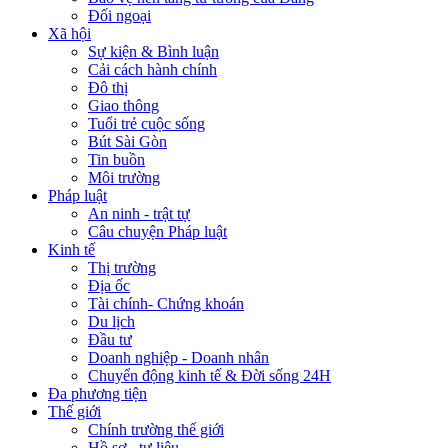
Đối ngoại
Xã hội
Sự kiện & Bình luận
Cải cách hành chính
Đô thị
Giao thông
Tuổi trẻ cuộc sống
Bút Sài Gòn
Tin buồn
Môi trường
Pháp luật
An ninh - trật tự
Câu chuyện Pháp luật
Kinh tế
Thị trường
Địa ốc
Tài chính- Chứng khoán
Du lịch
Đầu tư
Doanh nghiệp - Doanh nhân
Chuyển động kinh tế & Đời sống 24H
Đa phương tiện
Thế giới
Chính trường thế giới
Hồ sơ - tư liệu