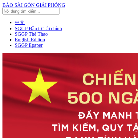
BÁO SÀI GÒN GIẢI PHÓNG
中文
SGGP Đầu tư Tài chính
SGGP Thể Thao
English Edition
SGGP Epaper