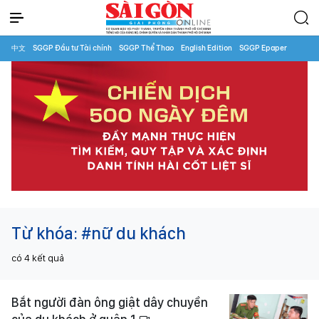
中文
SGGP Đầu tư Tài chính
SGGP Thể Thao
English Edition
SGGP Epaper
Từ khóa:
#nữ du khách
có
4
kết quả
Bắt người đàn ông giật dây chuyền