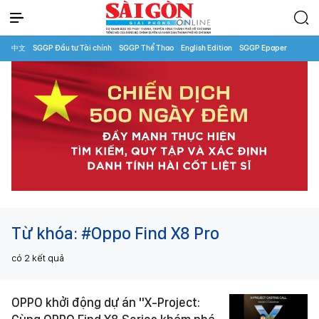
中文
SGGP Đầu tư Tài chính
SGGP Thể Thao
English Edition
SGGP Epaper
Từ khóa:
#Oppo Find X8 Pro
có
2
kết quả
OPPO khởi động dự án "X-Project: