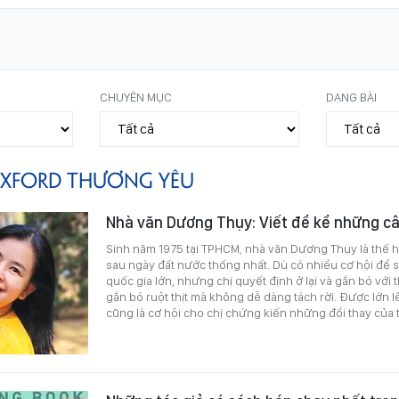
CHUYÊN MỤC
DẠNG BÀI
XFORD THƯƠNG YÊU
Nhà văn Dương Thụy: Viết để kể những câ
Sinh năm 1975 tại TPHCM, nhà văn Dương Thụy là thế h
sau ngày đất nước thống nhất. Dù có nhiều cơ hội để số
quốc gia lớn, nhưng chị quyết định ở lại và gắn bó vớ
gắn bó ruột thịt mà không dễ dàng tách rời. Được lớn 
cũng là cơ hội cho chị chứng kiến những đổi thay của