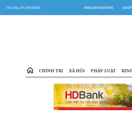
Thứ Sáu, 07/08/2026
ENGLISH EDITION
SGGP
CHÍNH TRỊ
XÃ HỘI
PHÁP LUẬT
KIN