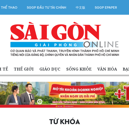
 THỂ THAO
SGGP ĐẦU TƯ TÀI CHÍNH
中文版
SGGP EPAPER
H TẾ
THẾ GIỚI
GIÁO DỤC
SỐNG KHỎE
VĂN HÓA
BẠ
TỪ KHÓA