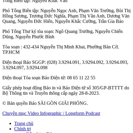
Tổng Biên tập:
Nguyễn Khắc Văn
Phó Tổng Biên tập:
Nguyễn Ngọc Anh
,
Phạm Văn Trường
,
Bùi Thị
Hồng Sương
,
Trương Đức Nghĩa
,
Phạm Thị Vân Anh
,
Dương Văn
Quang
,
Nguyễn Đức Hiển
,
Nguyễn Khắc Cường
,
Trần Gia Bảo
Phó Tổng Thư ký tòa soạn:
Ngô Quang Trưởng
,
Nguyễn Chiến
Dũng
,
Nguyễn Phước Bình
Tòa soạn
: 432-434 Nguyễn Thị Minh Khai, Phường Bàn Cờ,
TP.HCM
Điện thoại Báo SGGP
: (028) 3.9294.091, 3.9294.092, 3.9294.093,
3.9294.097, 3.9294.098
Điện thoại Tòa soạn Báo Điện tử
: 08 65 11 22 55
Giấy phép hoạt động Báo in và Báo Điện tử số 305/GP-BTTTT do
Bộ Thông tin và Truyền thông cấp ngày 28-8-2023.
© Bản quyền Báo SÀI GÒN GIẢI PHÓNG.
Chuyên mục
Video
Infographic / Longform
Podcast
Trang chủ
Chính trị