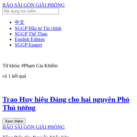
BÁO SÀI GÒN GIẢI PHÓNG
中文
SGGP Đầu tư Tài chính
SGGP Thể Thao
English Edition
SGGP Epaper
Từ khóa:
#Phạm Gia Khiêm
có
1
kết quả
Trao Huy hiệu Đảng cho hai nguyên Phó
Thủ tướng
Xem thêm
BÁO SÀI GÒN GIẢI PHÓNG