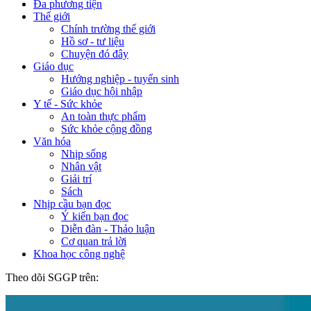
Đa phương tiện
Thế giới
Chính trường thế giới
Hồ sơ - tư liệu
Chuyện đó đây
Giáo dục
Hướng nghiệp - tuyển sinh
Giáo dục hội nhập
Y tế - Sức khỏe
An toàn thực phẩm
Sức khỏe cộng đồng
Văn hóa
Nhịp sống
Nhân vật
Giải trí
Sách
Nhịp cầu bạn đọc
Ý kiến bạn đọc
Diễn đàn - Thảo luận
Cơ quan trả lời
Khoa học công nghệ
Theo dõi SGGP trên: