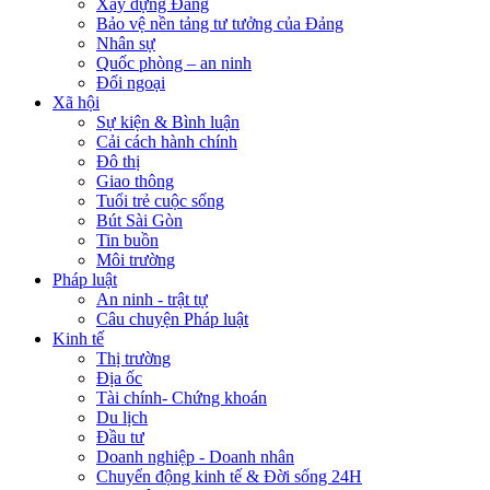
Xây dựng Đảng
Bảo vệ nền tảng tư tưởng của Đảng
Nhân sự
Quốc phòng – an ninh
Đối ngoại
Xã hội
Sự kiện & Bình luận
Cải cách hành chính
Đô thị
Giao thông
Tuổi trẻ cuộc sống
Bút Sài Gòn
Tin buồn
Môi trường
Pháp luật
An ninh - trật tự
Câu chuyện Pháp luật
Kinh tế
Thị trường
Địa ốc
Tài chính- Chứng khoán
Du lịch
Đầu tư
Doanh nghiệp - Doanh nhân
Chuyển động kinh tế & Đời sống 24H