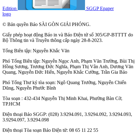
Edition
SGGP Epaper
logo
© Bản quyền Báo SÀI GÒN GIẢI PHÓNG.
Giấy phép hoạt động Báo in và Báo Điện tử số 305/GP-BTTTT do
Bộ Thông tin và Truyền thông cấp ngày 28-8-2023.
Tổng Biên tập:
Nguyễn Khắc Văn
Phó Tổng Biên tập:
Nguyễn Ngọc Anh
,
Phạm Văn Trường
,
Bùi Thị
Hồng Sương
,
Trương Đức Nghĩa
,
Phạm Thị Vân Anh
,
Dương Văn
Quang
,
Nguyễn Đức Hiển
,
Nguyễn Khắc Cường
,
Trần Gia Bảo
Phó Tổng Thư ký tòa soạn:
Ngô Quang Trưởng
,
Nguyễn Chiến
Dũng
,
Nguyễn Phước Bình
Tòa soạn : 432-434 Nguyễn Thị Minh Khai, Phường Bàn Cờ,
TP.HCM
Điện thoại Báo SGGP: (028) 3.9294.091, 3.9294.092, 3.9294.093,
3.9294.097, 3.9294.098
Điện thoại Tòa soạn Báo Điện tử: 08 65 11 22 55