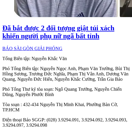
Đã bắt được 2 đối tượng giật túi xách
khiến người phụ nữ ngã bất tỉnh
BÁO SÀI GÒN GIẢI PHÓNG
Tổng Biên tập:
Nguyễn Khắc Văn
Phó Tổng Biên tập:
Nguyễn Ngọc Anh
,
Phạm Văn Trường
,
Bùi Thị
Hồng Sương
,
Trương Đức Nghĩa
,
Phạm Thị Vân Anh
,
Dương Văn
Quang
,
Nguyễn Đức Hiển
,
Nguyễn Khắc Cường
,
Trần Gia Bảo
Phó Tổng Thư ký tòa soạn:
Ngô Quang Trưởng
,
Nguyễn Chiến
Dũng
,
Nguyễn Phước Bình
Tòa soạn
: 432-434 Nguyễn Thị Minh Khai, Phường Bàn Cờ,
TP.HCM
Điện thoại Báo SGGP
: (028) 3.9294.091, 3.9294.092, 3.9294.093,
3.9294.097, 3.9294.098