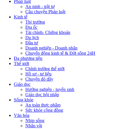
Pháp luật
An ninh - trật tự
Câu chuyện Pháp luật
Kinh tế
Thị trường
Địa ốc
Tài chính- Chứng khoán
Du lịch
Đầu tư
Doanh nghiệp - Doanh nhân
Chuyển động kinh tế & Đời sống 24H
Đa phương tiện
Thế giới
Chính trường thế giới
Hồ sơ - tư liệu
Chuyện đó đây
Giáo dục
Hướng nghiệp - tuyển sinh
Giáo dục hội nhập
Sống khỏe
An toàn thực phẩm
Sức khỏe cộng đồng
Văn hóa
Nhịp sống
Nhân vật