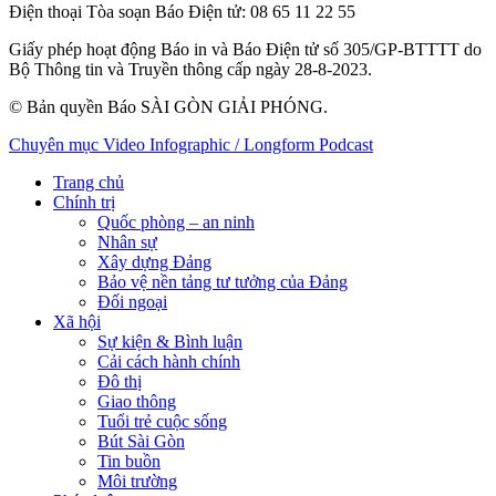
Điện thoại Tòa soạn Báo Điện tử
: 08 65 11 22 55
Giấy phép hoạt động Báo in và Báo Điện tử số 305/GP-BTTTT do
Bộ Thông tin và Truyền thông cấp ngày 28-8-2023.
© Bản quyền Báo SÀI GÒN GIẢI PHÓNG.
Chuyên mục
Video
Infographic / Longform
Podcast
Trang chủ
Chính trị
Quốc phòng – an ninh
Nhân sự
Xây dựng Đảng
Bảo vệ nền tảng tư tưởng của Đảng
Đối ngoại
Xã hội
Sự kiện & Bình luận
Cải cách hành chính
Đô thị
Giao thông
Tuổi trẻ cuộc sống
Bút Sài Gòn
Tin buồn
Môi trường