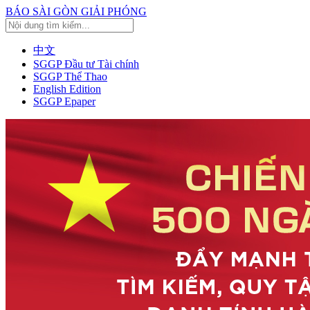
BÁO SÀI GÒN GIẢI PHÓNG
中文
SGGP Đầu tư Tài chính
SGGP Thể Thao
English Edition
SGGP Epaper