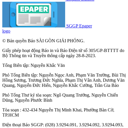
SGGP Epaper
logo
© Bản quyền Báo SÀI GÒN GIẢI PHÓNG.
Giấy phép hoạt động Báo in và Báo Điện tử số 305/GP-BTTTT do
Bộ Thông tin và Truyền thông cấp ngày 28-8-2023.
Tổng Biên tập:
Nguyễn Khắc Văn
Phó Tổng Biên tập:
Nguyễn Ngọc Anh
,
Phạm Văn Trường
,
Bùi Thị
Hồng Sương
,
Trương Đức Nghĩa
,
Phạm Thị Vân Anh
,
Dương Văn
Quang
,
Nguyễn Đức Hiển
,
Nguyễn Khắc Cường
,
Trần Gia Bảo
Phó Tổng Thư ký tòa soạn:
Ngô Quang Trưởng
,
Nguyễn Chiến
Dũng
,
Nguyễn Phước Bình
Tòa soạn : 432-434 Nguyễn Thị Minh Khai, Phường Bàn Cờ,
TP.HCM
Điện thoại Báo SGGP: (028) 3.9294.091, 3.9294.092, 3.9294.093,