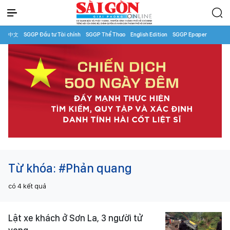
中文
SGGP Đầu tư Tài chính
SGGP Thể Thao
English Edition
SGGP Epaper
Từ khóa:
#Phản quang
có
4
kết quả
Lật xe khách ở Sơn La, 3 người tử