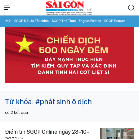
中文
SGGP Đầu tư Tài chính
SGGP Thể Thao
English Edition
SGGP Epaper
Từ khóa:
#phát sinh ổ dịch
có
2
kết quả
Điểm tin SGGP Online ngày 28-10-