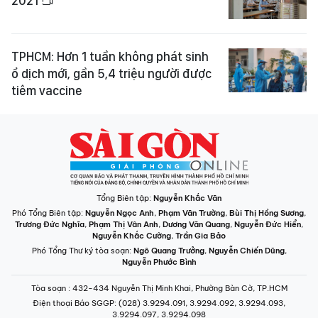
2021
TPHCM: Hơn 1 tuần không phát sinh
ổ dịch mới, gần 5,4 triệu người được
tiêm vaccine
Tổng Biên tập:
Nguyễn Khắc Văn
Phó Tổng Biên tập:
Nguyễn Ngọc Anh
,
Phạm Văn Trường
,
Bùi Thị Hồng Sương
,
Trương Đức Nghĩa
,
Phạm Thị Vân Anh
,
Dương Văn Quang
,
Nguyễn Đức Hiển
,
Nguyễn Khắc Cường
,
Trần Gia Bảo
Phó Tổng Thư ký tòa soạn:
Ngô Quang Trưởng
,
Nguyễn Chiến Dũng
,
Nguyễn Phước Bình
Tòa soạn
: 432-434 Nguyễn Thị Minh Khai, Phường Bàn Cờ, TP.HCM
Điện thoại Báo SGGP
: (028) 3.9294.091, 3.9294.092, 3.9294.093,
3.9294.097, 3.9294.098