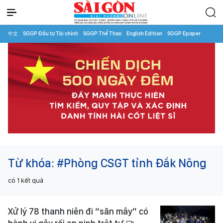
中文
SGGP Đầu tư Tài chính
SGGP Thể Thao
English Edition
SGGP Epaper
Từ khóa:
#Phòng CSGT tỉnh Đắk Nông
có
1
kết quả
Xử lý 78 thanh niên đi “săn mây” có