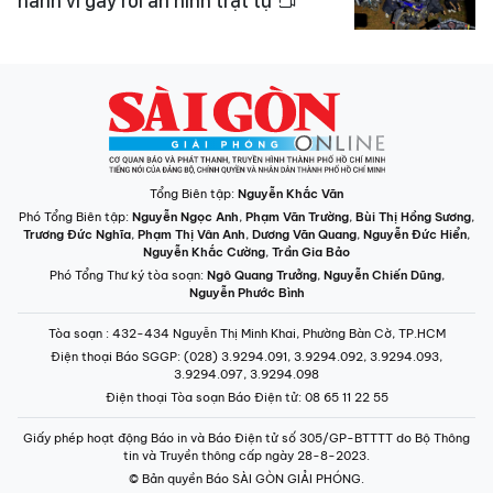
hành vi gây rối an ninh trật tự
Tổng Biên tập:
Nguyễn Khắc Văn
Phó Tổng Biên tập:
Nguyễn Ngọc Anh
,
Phạm Văn Trường
,
Bùi Thị Hồng Sương
,
Trương Đức Nghĩa
,
Phạm Thị Vân Anh
,
Dương Văn Quang
,
Nguyễn Đức Hiển
,
Nguyễn Khắc Cường
,
Trần Gia Bảo
Phó Tổng Thư ký tòa soạn:
Ngô Quang Trưởng
,
Nguyễn Chiến Dũng
,
Nguyễn Phước Bình
Tòa soạn
: 432-434 Nguyễn Thị Minh Khai, Phường Bàn Cờ, TP.HCM
Điện thoại Báo SGGP
: (028) 3.9294.091, 3.9294.092, 3.9294.093,
3.9294.097, 3.9294.098
Điện thoại Tòa soạn Báo Điện tử
: 08 65 11 22 55
Giấy phép hoạt động Báo in và Báo Điện tử số 305/GP-BTTTT do Bộ Thông
tin và Truyền thông cấp ngày 28-8-2023.
© Bản quyền Báo SÀI GÒN GIẢI PHÓNG.