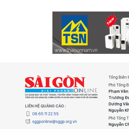
Tổng Biên 
Phó Tổng B
Phạm Văn
Trương Đ
Dương Vă
LIÊN HỆ QUẢNG CÁO :
Nguyễn K
08 65 11 22 55
Phó Tổng T
sggponline@sggp.org.vn
Nguyễn C