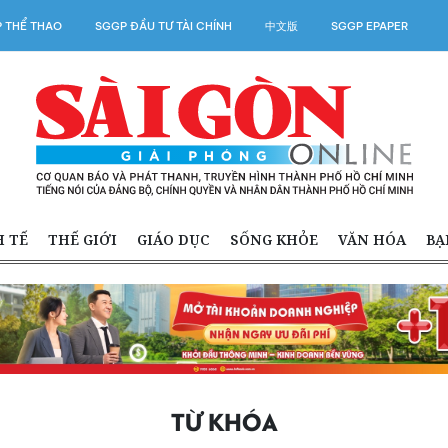
 THỂ THAO
SGGP ĐẦU TƯ TÀI CHÍNH
中文版
SGGP EPAPER
H TẾ
THẾ GIỚI
GIÁO DỤC
SỐNG KHỎE
VĂN HÓA
BẠ
TỪ KHÓA