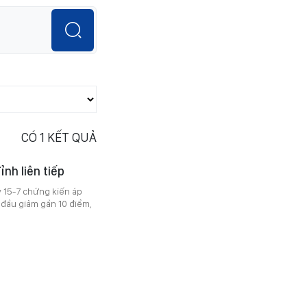
CÓ
1
KẾT QUẢ
nh liên tiếp
y 15-7 chứng kiến áp
 đầu giảm gần 10 điểm,