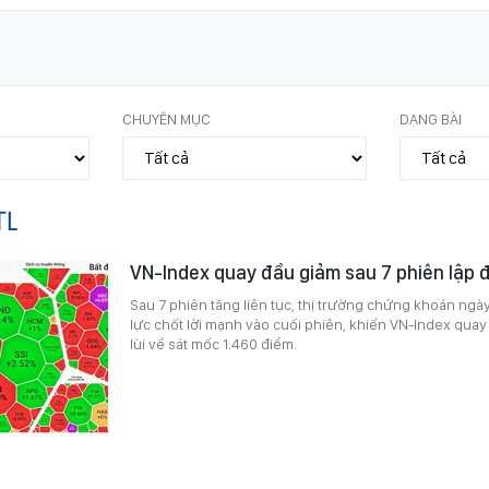
CHUYÊN MỤC
DẠNG BÀI
TL
VN-Index quay đầu giảm sau 7 phiên lập đỉ
Sau 7 phiên tăng liên tục, thị trường chứng khoán ngà
lực chốt lời mạnh vào cuối phiên, khiến VN-Index quay
lùi về sát mốc 1.460 điểm.