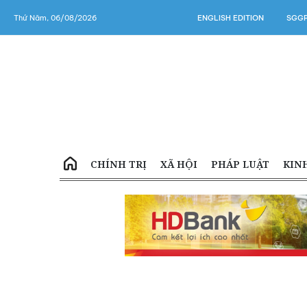
Thứ Năm, 06/08/2026
ENGLISH EDITION
SGGP
CHÍNH TRỊ
XÃ HỘI
PHÁP LUẬT
KIN