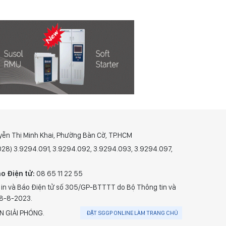
yễn Thị Minh Khai, Phường Bàn Cờ, TP.HCM
(028) 3.9294.091, 3.9294.092, 3.9294.093, 3.9294.097,
o Điện tử:
08 65 11 22 55
 in và Báo Điện tử số 305/GP-BTTTT do Bộ Thông tin và
28-8-2023.
N GIẢI PHÓNG.
ĐẶT SGGP ONLINE LÀM TRANG CHỦ