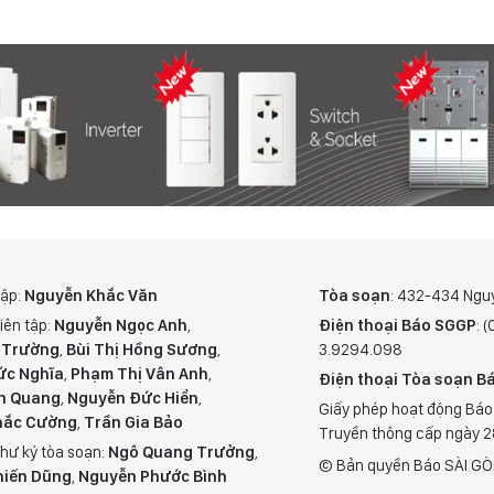
tập:
Nguyễn Khắc Văn
Tòa soạn
: 432-434 Ngu
iên tập:
Nguyễn Ngọc Anh
,
Điện thoại Báo SGGP
: 
 Trường
,
Bùi Thị Hồng Sương
,
3.9294.098
ức Nghĩa
,
Phạm Thị Vân Anh
,
Điện thoại Tòa soạn Bá
n Quang
,
Nguyễn Đức Hiển
,
Giấy phép hoạt động Báo
hắc Cường
,
Trần Gia Bảo
Truyền thông cấp ngày 
hư ký tòa soạn:
Ngô Quang Trưởng
,
© Bản quyền Báo SÀI GÒ
hiến Dũng
,
Nguyễn Phước Bình