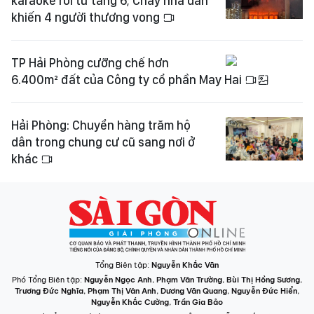
karaoke rơi từ tầng 6; Cháy nhà dân
khiến 4 người thương vong
TP Hải Phòng cưỡng chế hơn
6.400m² đất của Công ty cổ phần May Hai
Hải Phòng: Chuyển hàng trăm hộ
dân trong chung cư cũ sang nơi ở
khác
Tổng Biên tập:
Nguyễn Khắc Văn
Phó Tổng Biên tập:
Nguyễn Ngọc Anh
,
Phạm Văn Trường
,
Bùi Thị Hồng Sương
,
Trương Đức Nghĩa
,
Phạm Thị Vân Anh
,
Dương Văn Quang
,
Nguyễn Đức Hiển
,
Nguyễn Khắc Cường
,
Trần Gia Bảo