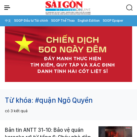
中文
SGGP Đầu tư Tài chính
SGGP Thể Thao
English Edition
SGGP Epaper
Từ khóa:
#quận Ngô Quyền
có
3
kết quả
Bản tin ANTT 31-10: Bảo vệ quán