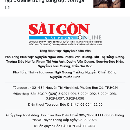
rập Ukraine trong xung đột với Nga
Tổng Biên tập:
Nguyễn Khắc Văn
Phó Tổng Biên tập:
Nguyễn Ngọc Anh
,
Phạm Văn Trường
,
Bùi Thị Hồng Sương
,
Trương Đức Nghĩa
,
Phạm Thị Vân Anh
,
Dương Văn Quang
,
Nguyễn Đức Hiển
,
Nguyễn Khắc Cường
,
Trần Gia Bảo
Phó Tổng Thư ký tòa soạn:
Ngô Quang Trưởng
,
Nguyễn Chiến Dũng
,
Nguyễn Phước Bình
Tòa soạn
: 432-434 Nguyễn Thị Minh Khai, Phường Bàn Cờ, TP.HCM
Điện thoại Báo SGGP
: (028) 3.9294.091, 3.9294.092, 3.9294.093,
3.9294.097, 3.9294.098
Điện thoại Tòa soạn Báo Điện tử
: 08 65 11 22 55
Giấy phép hoạt động Báo in và Báo Điện tử số 305/GP-BTTTT do Bộ Thông
tin và Truyền thông cấp ngày 28-8-2023.
© Bản quyền Báo SÀI GÒN GIẢI PHÓNG.