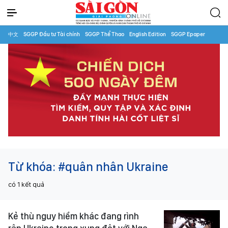
中文
SGGP Đầu tư Tài chính
SGGP Thể Thao
English Edition
SGGP Epaper
Từ khóa:
#quân nhân Ukraine
có
1
kết quả
Kẻ thù nguy hiểm khác đang rình