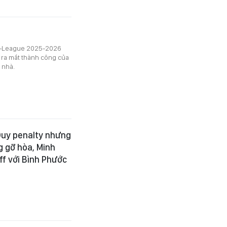
 V-League 2025-2026
 ra mắt thành công của
 nhà.
Duy penalty nhưng
g gỡ hòa, Minh
f với Bình Phước