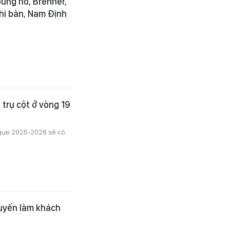
ùng nổ, Brenner,
ghi bàn, Nam Định
trụ cột ở vòng 19
ague 2025-2026 sẽ có
uyến làm khách