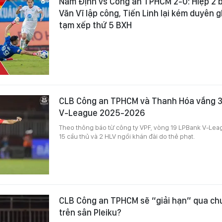
Nam Định vs Công an TPHCM 2-0: Hiệp 2 b
Văn Vĩ lập công, Tiến Linh lại kém duyên 
tạm xếp thứ 5 BXH
CLB Công an TPHCM và Thanh Hóa vắng 3 
V-League 2025-2026
Theo thông báo từ công ty VPF, vòng 19 LPBank V-Le
15 cầu thủ và 2 HLV ngồi khán đài do thẻ phạt.
CLB Công an TPHCM sẽ “giải hạn” qua ch
trên sân Pleiku?