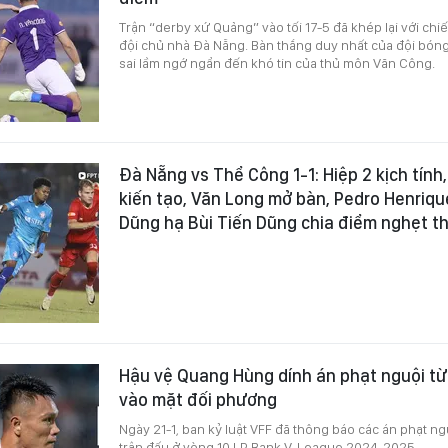
Trận “derby xứ Quảng” vào tối 17-5 đã khép lại với chi
đội chủ nhà Đà Nẵng. Bàn thắng duy nhất của đội bóng
sai lầm ngớ ngẩn đến khó tin của thủ môn Văn Công.
Đà Nẵng vs Thể Công 1-1: Hiệp 2 kịch tính
kiến tạo, Văn Long mở bàn, Pedro Henriqu
Dũng hạ Bùi Tiến Dũng chia điểm nghẹt t
Hậu vệ Quang Hùng dính án phạt nguội từ 
vào mặt đối phương
Ngày 21-1, ban kỷ luật VFF đã thông báo các án phạt ng
trận đấu ở vòng 10 LP Bank V-League 2024-2025.