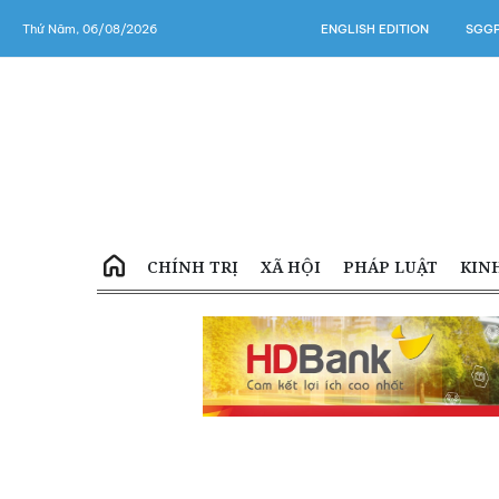
Thứ Năm, 06/08/2026
ENGLISH EDITION
SGGP
CHÍNH TRỊ
XÃ HỘI
PHÁP LUẬT
KIN