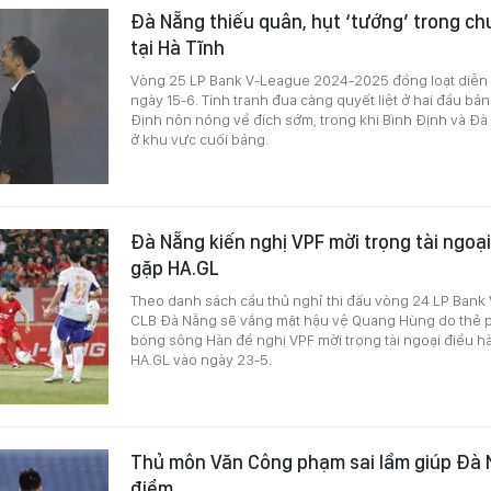
Đà Nẵng thiếu quân, hụt ‘tướng’ trong c
tại Hà Tĩnh
Vòng 25 LP Bank V-League 2024-2025 đồng loạt diễn ra
ngày 15-6. Tính tranh đua càng quyết liệt ở hai đầu b
Định nôn nóng về đích sớm, trong khi Bình Định và Đà 
ở khu vực cuối bảng.
Đà Nẵng kiến nghị VPF mời trọng tài ngoại
gặp HA.GL
Theo danh sách cầu thủ nghỉ thi đấu vòng 24 LP Ban
CLB Đà Nẵng sẽ vắng mặt hậu vệ Quang Hùng do thẻ ph
bóng sông Hàn đề nghị VPF mời trọng tài ngoại điều hà
HA.GL vào ngày 23-5.
Thủ môn Văn Công phạm sai lầm giúp Đà 
điểm