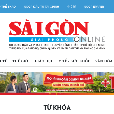
 THỂ THAO
SGGP ĐẦU TƯ TÀI CHÍNH
中文版
SGGP EPAPER
H TẾ
THẾ GIỚI
GIÁO DỤC
Y TẾ - SỨC KHỎE
VĂN HÓA
TỪ KHÓA