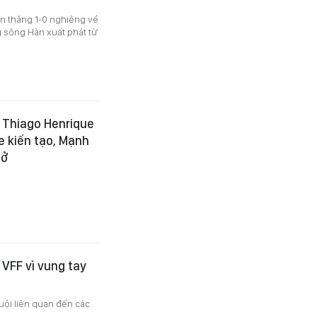
ến thắng 1-0 nghiêng về
 sông Hàn xuất phát từ
, Thiago Henrique
e kiến tạo, Mạnh
hở
VFF vì vung tay
uội liên quan đến các