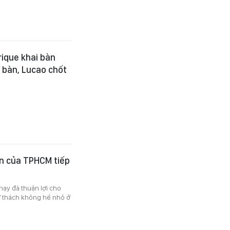
rique khai bàn
 bàn, Lucao chốt
n của TPHCM tiếp
hạy đà thuận lợi cho
ử thách không hề nhỏ ở