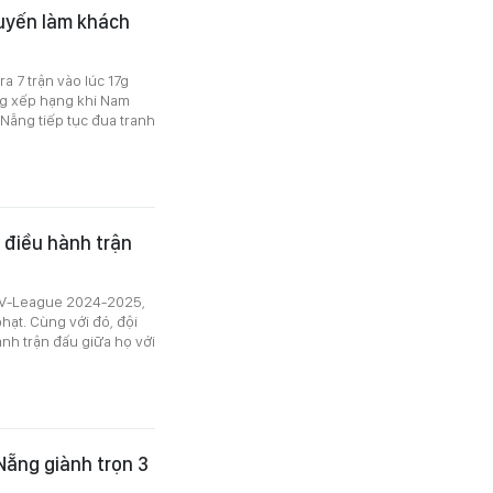
huyến làm khách
 7 trận vào lúc 17g
ảng xếp hạng khi Nam
Nẵng tiếp tục đua tranh
 điều hành trận
k V-League 2024-2025,
ạt. Cùng với đó, đội
nh trận đấu giữa họ với
Nẵng giành trọn 3