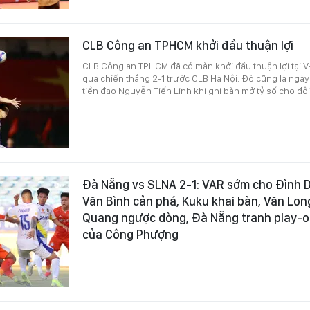
CLB Công an TPHCM khởi đầu thuận lợi
CLB Công an TPHCM đã có màn khởi đầu thuận lợi tại
qua chiến thắng 2-1 trước CLB Hà Nội. Đó cũng là ngày
tiền đạo Nguyễn Tiến Linh khi ghi bàn mở tỷ số cho đội
Đà Nẵng vs SLNA 2-1: VAR sớm cho Đình 
Văn Bình cản phá, Kuku khai bàn, Văn Lon
Quang ngược dòng, Đà Nẵng tranh play-of
của Công Phượng