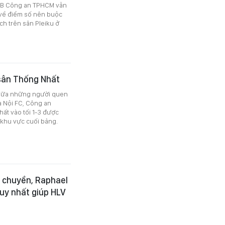
 CLB Công an TPHCM vẫn
 về điểm số nên buộc
ch trên sân Pleiku ở
sân Thống Nhất
giữa những người quen
à Nội FC, Công an
ất vào tối 1-3 được
ở khu vực cuối bảng.
 chuyền, Raphael
duy nhất giúp HLV