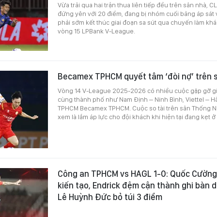
Vừa trải qua hai trận thua liên tiếp đều trên sân nhà,
đứng yên với 20 điểm, đang bị nhóm cuối bảng áp sát
phải sớm kết thúc giai đoạn sa sút qua chuyến làm khá
vòng 15 LPBank V-League.
Becamex TPHCM quyết tâm ‘đòi nợ’ trên 
Vòng 14 V-League 2025-2026 có nhiều cuộc gặp gỡ 
cùng thành phố như Nam Định – Ninh Bình, Viettel – H
TPHCM Becamex TPHCM. Cuộc so tài trên sân Thống Nh
xem là lắm áp lực cho đội khách khi hiện tại đang kẹt 
Công an TPHCM vs HAGL 1-0: Quốc Cường
kiến tạo, Endrick đệm cận thành ghi bàn 
Lê Huỳnh Đức bỏ túi 3 điểm