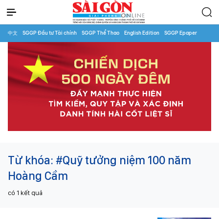
中文
SGGP Đầu tư Tài chính
SGGP Thể Thao
English Edition
SGGP Epaper
Từ khóa:
#Quỹ tưởng niệm 100 năm
Hoàng Cầm
có
1
kết quả