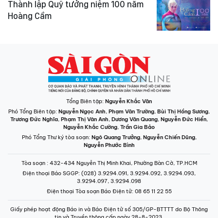
Thành lập Quỹ tưởng niệm 100 năm
Hoàng Cầm
Tổng Biên tập:
Nguyễn Khắc Văn
Phó Tổng Biên tập:
Nguyễn Ngọc Anh
,
Phạm Văn Trường
,
Bùi Thị Hồng Sương
,
Trương Đức Nghĩa
,
Phạm Thị Vân Anh
,
Dương Văn Quang
,
Nguyễn Đức Hiển
,
Nguyễn Khắc Cường
,
Trần Gia Bảo
Phó Tổng Thư ký tòa soạn:
Ngô Quang Trưởng
,
Nguyễn Chiến Dũng
,
Nguyễn Phước Bình
Tòa soạn
: 432-434 Nguyễn Thị Minh Khai, Phường Bàn Cờ, TP.HCM
Điện thoại Báo SGGP
: (028) 3.9294.091, 3.9294.092, 3.9294.093,
3.9294.097, 3.9294.098
Điện thoại Tòa soạn Báo Điện tử
: 08 65 11 22 55
Giấy phép hoạt động Báo in và Báo Điện tử số 305/GP-BTTTT do Bộ Thông
tin và Truyền thông cấp ngày 28-8-2023.