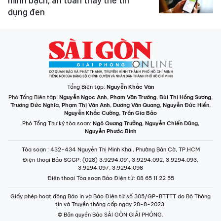
minh bạch, an toàn thay thế tín
dụng đen
Tổng Biên tập:
Nguyễn Khắc Văn
Phó Tổng Biên tập:
Nguyễn Ngọc Anh
,
Phạm Văn Trường
,
Bùi Thị Hồng Sương
,
Trương Đức Nghĩa
,
Phạm Thị Vân Anh
,
Dương Văn Quang
,
Nguyễn Đức Hiển
,
Nguyễn Khắc Cường
,
Trần Gia Bảo
Phó Tổng Thư ký tòa soạn:
Ngô Quang Trưởng
,
Nguyễn Chiến Dũng
,
Nguyễn Phước Bình
Tòa soạn
: 432-434 Nguyễn Thị Minh Khai, Phường Bàn Cờ, TP.HCM
Điện thoại Báo SGGP
: (028) 3.9294.091, 3.9294.092, 3.9294.093,
3.9294.097, 3.9294.098
Điện thoại Tòa soạn Báo Điện tử
: 08 65 11 22 55
Giấy phép hoạt động Báo in và Báo Điện tử số 305/GP-BTTTT do Bộ Thông
tin và Truyền thông cấp ngày 28-8-2023.
© Bản quyền Báo SÀI GÒN GIẢI PHÓNG.