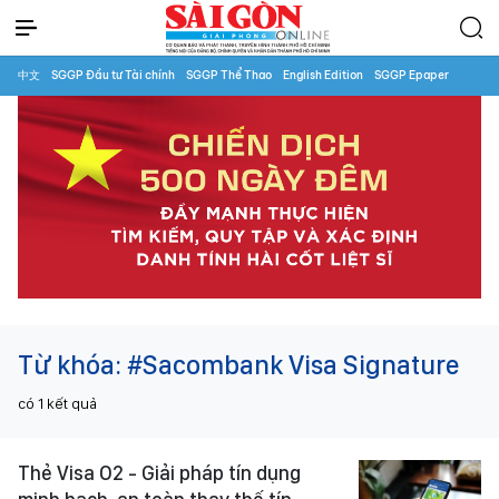
中文
SGGP Đầu tư Tài chính
SGGP Thể Thao
English Edition
SGGP Epaper
Từ khóa:
#Sacombank Visa Signature
có
1
kết quả
Thẻ Visa O2 - Giải pháp tín dụng