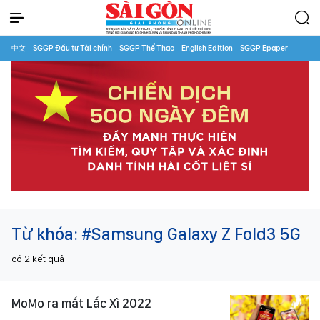
中文
SGGP Đầu tư Tài chính
SGGP Thể Thao
English Edition
SGGP Epaper
Từ khóa:
#Samsung Galaxy Z Fold3 5G
có
2
kết quả
MoMo ra mắt Lắc Xì 2022