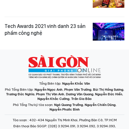
Tech Awards 2021 vinh danh 23 sản
phẩm công nghệ
Tổng Biên tập:
Nguyễn Khắc Văn
Phó Tổng Biên tập:
Nguyễn Ngọc Anh
,
Phạm Văn Trường
,
Bùi Thị Hồng Sương
,
Trương Đức Nghĩa
,
Phạm Thị Vân Anh
,
Dương Văn Quang
,
Nguyễn Đức Hiển
,
Nguyễn Khắc Cường
,
Trần Gia Bảo
Phó Tổng Thư ký tòa soạn:
Ngô Quang Trưởng
,
Nguyễn Chiến Dũng
,
Nguyễn Phước Bình
Tòa soạn
: 432-434 Nguyễn Thị Minh Khai, Phường Bàn Cờ, TP.HCM
Điện thoại Báo SGGP
: (028) 3.9294.091, 3.9294.092, 3.9294.093,