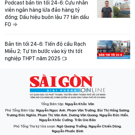
Podcast bản tin tối 24-6: Cựu nhân
viên ngân hàng lừa đảo hàng tỷ
đồng; Dấu hiệu buôn lậu 77 tấn dầu
FO
Bản tin tối 24-6: Tiến độ cầu Rạch
Miễu 2; Tự tin bước vào kỳ thi tốt
nghiệp THPT năm 2025
Tổng Biên tập:
Nguyễn Khắc Văn
Phó Tổng Biên tập:
Nguyễn Ngọc Anh
,
Phạm Văn Trường
,
Bùi Thị Hồng Sương
,
Trương Đức Nghĩa
,
Phạm Thị Vân Anh
,
Dương Văn Quang
,
Nguyễn Đức Hiển
,
Nguyễn Khắc Cường
,
Trần Gia Bảo
Phó Tổng Thư ký tòa soạn:
Ngô Quang Trưởng
,
Nguyễn Chiến Dũng
,
Nguyễn Phước Bình