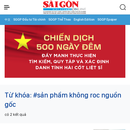
中文
SGGP Đầu tư Tài chính
SGGP Thể Thao
English Edition
SGGP Epaper
Từ khóa:
#sản phẩm không roc nguồn
gốc
có
2
kết quả