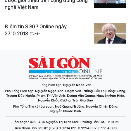
được giới thiệu đến cộng đồng công
nghệ Việt Nam
Điểm tin SGGP Online ngày
27.10.2018
Tổng Biên tập:
Nguyễn Khắc Văn
Phó Tổng Biên tập:
Nguyễn Ngọc Anh
,
Phạm Văn Trường
,
Bùi Thị Hồng Sương
,
Trương Đức Nghĩa
,
Phạm Thị Vân Anh
,
Dương Văn Quang
,
Nguyễn Đức Hiển
,
Nguyễn Khắc Cường
,
Trần Gia Bảo
Phó Tổng Thư ký tòa soạn:
Ngô Quang Trưởng
,
Nguyễn Chiến Dũng
,
Nguyễn Phước Bình
Tòa soạn
: 432-434 Nguyễn Thị Minh Khai, Phường Bàn Cờ, TP.HCM
Điện thoại Báo SGGP
: (028) 3.9294.091, 3.9294.092, 3.9294.093,