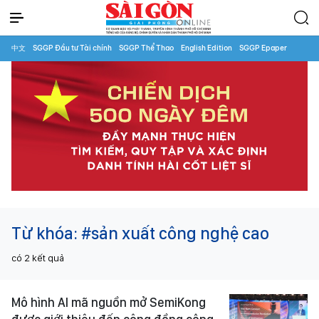
中文
SGGP Đầu tư Tài chính
SGGP Thể Thao
English Edition
SGGP Epaper
Từ khóa:
#sản xuất công nghệ cao
có
2
kết quả
Mô hình AI mã nguồn mở SemiKong