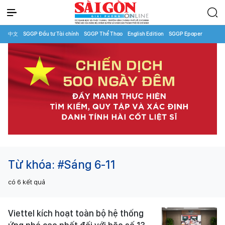
中文
SGGP Đầu tư Tài chính
SGGP Thể Thao
English Edition
SGGP Epaper
Từ khóa:
#Sáng 6-11
có
6
kết quả
Viettel kích hoạt toàn bộ hệ thống