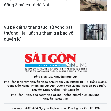
đồng 3 mỏ cát ở Hà Nội
Vụ bé gái 17 tháng tuổi tử vong bất
thường: Hai luật sư tham gia bảo vệ
quyền lợi
Tổng Biên tập:
Nguyễn Khắc Văn
Phó Tổng Biên tập:
Nguyễn Ngọc Anh
,
Phạm Văn Trường
,
Bùi Thị Hồng Sương
,
Trương Đức Nghĩa
,
Phạm Thị Vân Anh
,
Dương Văn Quang
,
Nguyễn Đức Hiển
,
Nguyễn Khắc Cường
,
Trần Gia Bảo
Phó Tổng Thư ký tòa soạn:
Ngô Quang Trưởng
,
Nguyễn Chiến Dũng
,
Nguyễn Phước Bình
Tòa soạn
: 432-434 Nguyễn Thị Minh Khai, Phường Bàn Cờ, TP.HCM