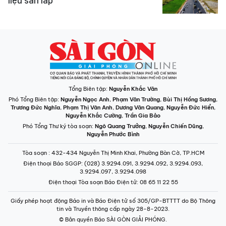
liệu san lấp
Tổng Biên tập:
Nguyễn Khắc Văn
Phó Tổng Biên tập:
Nguyễn Ngọc Anh
,
Phạm Văn Trường
,
Bùi Thị Hồng Sương
,
Trương Đức Nghĩa
,
Phạm Thị Vân Anh
,
Dương Văn Quang
,
Nguyễn Đức Hiển
,
Nguyễn Khắc Cường
,
Trần Gia Bảo
Phó Tổng Thư ký tòa soạn:
Ngô Quang Trưởng
,
Nguyễn Chiến Dũng
,
Nguyễn Phước Bình
Tòa soạn
: 432-434 Nguyễn Thị Minh Khai, Phường Bàn Cờ, TP.HCM
Điện thoại Báo SGGP
: (028) 3.9294.091, 3.9294.092, 3.9294.093,
3.9294.097, 3.9294.098
Điện thoại Tòa soạn Báo Điện tử
: 08 65 11 22 55
Giấy phép hoạt động Báo in và Báo Điện tử số 305/GP-BTTTT do Bộ Thông
tin và Truyền thông cấp ngày 28-8-2023.
© Bản quyền Báo SÀI GÒN GIẢI PHÓNG.