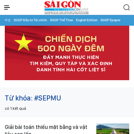
中文
SGGP Đầu tư Tài chính
SGGP Thể Thao
English Edition
SGGP Epaper
Từ khóa:
#SEPMU
có
1
kết quả
Giải bài toán thiếu mặt bằng và vật