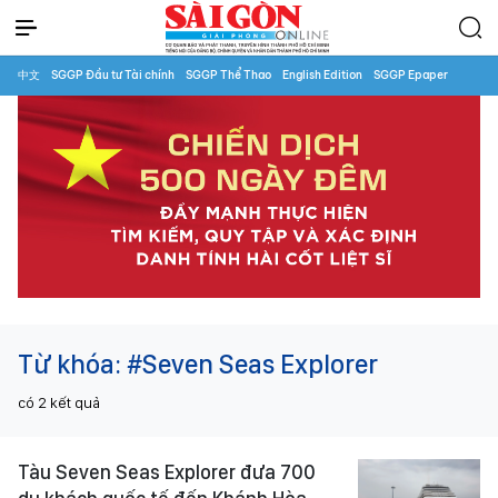
中文
SGGP Đầu tư Tài chính
SGGP Thể Thao
English Edition
SGGP Epaper
Từ khóa:
#Seven Seas Explorer
có
2
kết quả
Tàu Seven Seas Explorer đưa 700