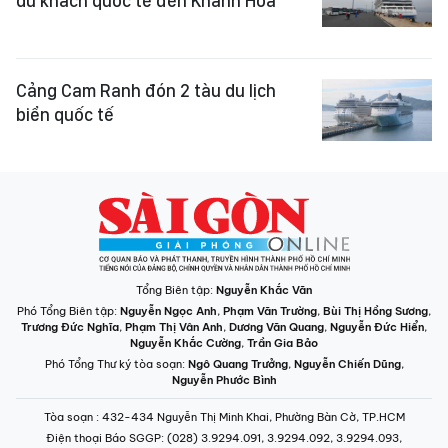
du khách quốc tế đến Khánh Hòa
Cảng Cam Ranh đón 2 tàu du lịch
biển quốc tế
Tổng Biên tập:
Nguyễn Khắc Văn
Phó Tổng Biên tập:
Nguyễn Ngọc Anh
,
Phạm Văn Trường
,
Bùi Thị Hồng Sương
,
Trương Đức Nghĩa
,
Phạm Thị Vân Anh
,
Dương Văn Quang
,
Nguyễn Đức Hiển
,
Nguyễn Khắc Cường
,
Trần Gia Bảo
Phó Tổng Thư ký tòa soạn:
Ngô Quang Trưởng
,
Nguyễn Chiến Dũng
,
Nguyễn Phước Bình
Tòa soạn
: 432-434 Nguyễn Thị Minh Khai, Phường Bàn Cờ, TP.HCM
Điện thoại Báo SGGP
: (028) 3.9294.091, 3.9294.092, 3.9294.093,