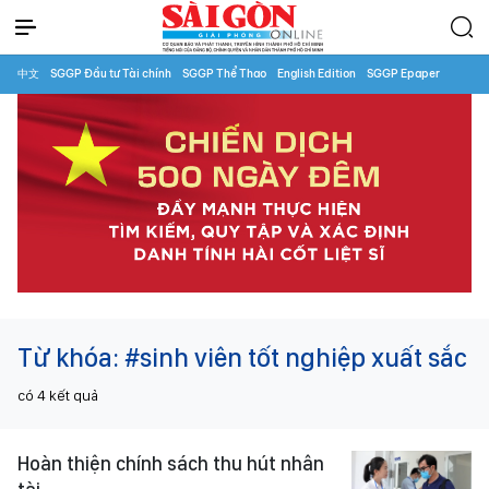
中文
SGGP Đầu tư Tài chính
SGGP Thể Thao
English Edition
SGGP Epaper
Từ khóa:
#sinh viên tốt nghiệp xuất sắc
có
4
kết quả
Hoàn thiện chính sách thu hút nhân