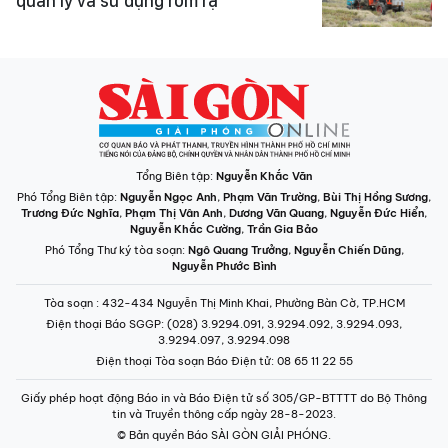
quản lý và sử dụng rơm rạ
Tổng Biên tập:
Nguyễn Khắc Văn
Phó Tổng Biên tập:
Nguyễn Ngọc Anh
,
Phạm Văn Trường
,
Bùi Thị Hồng Sương
,
Trương Đức Nghĩa
,
Phạm Thị Vân Anh
,
Dương Văn Quang
,
Nguyễn Đức Hiển
,
Nguyễn Khắc Cường
,
Trần Gia Bảo
Phó Tổng Thư ký tòa soạn:
Ngô Quang Trưởng
,
Nguyễn Chiến Dũng
,
Nguyễn Phước Bình
Tòa soạn
: 432-434 Nguyễn Thị Minh Khai, Phường Bàn Cờ, TP.HCM
Điện thoại Báo SGGP
: (028) 3.9294.091, 3.9294.092, 3.9294.093,
3.9294.097, 3.9294.098
Điện thoại Tòa soạn Báo Điện tử
: 08 65 11 22 55
Giấy phép hoạt động Báo in và Báo Điện tử số 305/GP-BTTTT do Bộ Thông
tin và Truyền thông cấp ngày 28-8-2023.
© Bản quyền Báo SÀI GÒN GIẢI PHÓNG.