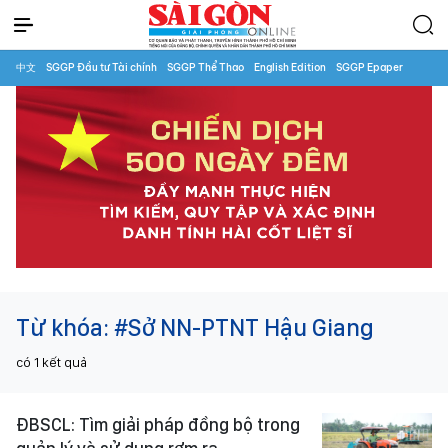
中文
SGGP Đầu tư Tài chính
SGGP Thể Thao
English Edition
SGGP Epaper
Từ khóa:
#Sở NN-PTNT Hậu Giang
có
1
kết quả
ĐBSCL: Tìm giải pháp đồng bộ trong