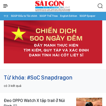
中文
SGGP Đầu tư Tài chính
SGGP Thể Thao
English Edition
SGGP Epaper
Từ khóa:
#SoC Snapdragon
có
3
kết quả
Đeo OPPO Watch X tập trail ở Núi