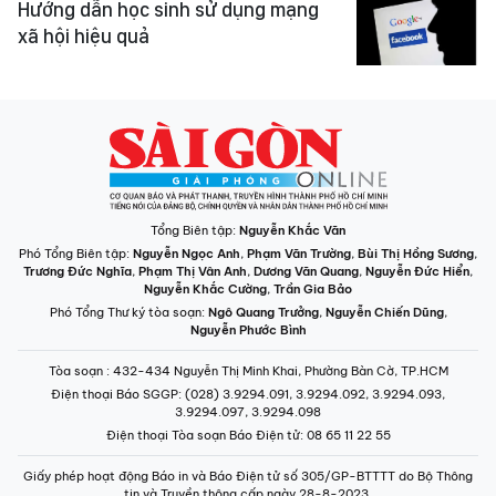
Hướng dẫn học sinh sử dụng mạng
xã hội hiệu quả
Tổng Biên tập:
Nguyễn Khắc Văn
Phó Tổng Biên tập:
Nguyễn Ngọc Anh
,
Phạm Văn Trường
,
Bùi Thị Hồng Sương
,
Trương Đức Nghĩa
,
Phạm Thị Vân Anh
,
Dương Văn Quang
,
Nguyễn Đức Hiển
,
Nguyễn Khắc Cường
,
Trần Gia Bảo
Phó Tổng Thư ký tòa soạn:
Ngô Quang Trưởng
,
Nguyễn Chiến Dũng
,
Nguyễn Phước Bình
Tòa soạn
: 432-434 Nguyễn Thị Minh Khai, Phường Bàn Cờ, TP.HCM
Điện thoại Báo SGGP
: (028) 3.9294.091, 3.9294.092, 3.9294.093,
3.9294.097, 3.9294.098
Điện thoại Tòa soạn Báo Điện tử
: 08 65 11 22 55
Giấy phép hoạt động Báo in và Báo Điện tử số 305/GP-BTTTT do Bộ Thông
tin và Truyền thông cấp ngày 28-8-2023.