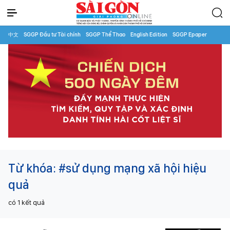
中文
SGGP Đầu tư Tài chính
SGGP Thể Thao
English Edition
SGGP Epaper
Từ khóa:
#sử dụng mạng xã hội hiệu
quả
có
1
kết quả